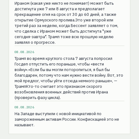
Ираном (какая уже никто не понимает) может быть
достигнута уже 7 или 8 августа и предполагает
прекращение огня на срок от 30 до 60 дней, а также
открытие Ормузского пролива.Это уже второй или
третий раз за неделю, когда Бессент заявляет о том,
что сделка с Ираном может быть достигнута "уже
сегодня-завтра". Трамп тоже всю прошлую неделю
заявлял о прогрессе.
08.08.2026
Трамп во время круглого стола 7 августа попросил
Госдеп отпустить его пораньше, чтобы «вести
войну».«Если бы вы могли поторопиться, я был бы
благодарен, потому что нам нужно вести войну. Вот, это
мой предлог, чтобы уйти отсюда немного раньше», —
ТрампКто-то считает это признаком скорого
возобновления военных действий против Ирана
(проверить фазу цикла).
08.08.2026
На Западе выступили с новой инициативой по
замороженным активам России. Конфискацией это не
называют.