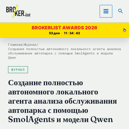
Перейти
Пои
к
содержимому
BROKERLIST AWARDS 2026
53 дня
11
34
42
Главная
/
Журнал
/
Создание полностью автономного локального агента анализа
обслуживания автопарка с помощью SmolAgents и модели
Qwen
ЖУРНАЛ
Создание полностью
автономного локального
агента анализа обслуживания
автопарка с помощью
SmolAgents и модели Qwen