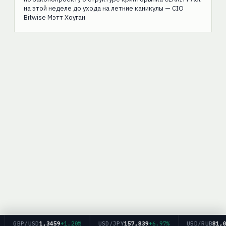
на этой неделе до ухода на летние каникулы — CIO
Bitwise Мэтт Хоуган
GBP/USD
1,3459
+1.20%
USD/JPY
157,839
+6.97%
USD/RUB
81,09