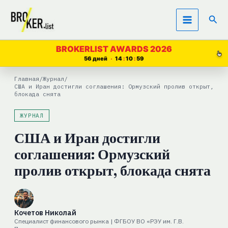
Перейти
Пои
к
содержимому
BROKERLIST AWARDS 2026
56 дней
14
10
59
Главная
/
Журнал
/
США и Иран достигли соглашения: Ормузский пролив открыт,
блокада снята
ЖУРНАЛ
США и Иран достигли
соглашения: Ормузский
пролив открыт, блокада снята
Кочетов Николай
Специалист финансового рынка | ФГБОУ ВО «РЭУ им. Г.В.