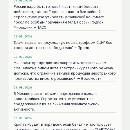
06.08.2026
России надо быть готовой к затяжным боевым
действиям, так как Европа не даст в ближайшей
перспективе урегулировать украинский конфликт —
посол по особым поручениям МИД России Родион
Мирошник — ТАСС
06.08.2026
Трамп назвал венесуэльскую нефть трофеем США"Все
трофеи достаются победителю" — Трамп
06.08.2026
Минпромторг предложил запретить госзаказчикам
смешивать в одном лоте электронику разного режима
допуска, что ограничит закупки продукции иностранного
производства вместо российской. — Ведомости
06.08.2026
В Москве растет объем непроданного жилья в
новостройках. Спрос на него не успевает за
предложением из-за снижения покупательской
активности.
06.08.2026
Крипта «будет в порядке», если Сенат не проголосует
по законопроекту о структуре крипторынка CLARITY Act