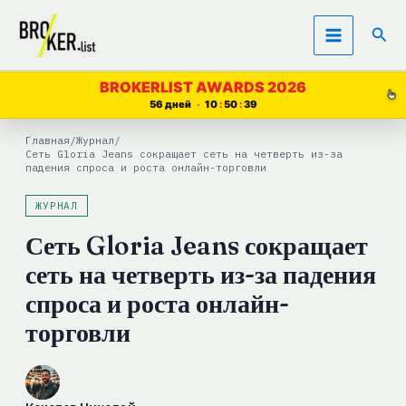
Перейти
Пои
к
содержимому
BROKERLIST AWARDS 2026
56 дней
10
50
39
Главная
/
Журнал
/
Сеть Gloria Jeans сокращает сеть на четверть из-за
падения спроса и роста онлайн-торговли
ЖУРНАЛ
Сеть Gloria Jeans сокращает
сеть на четверть из-за падения
спроса и роста онлайн-
торговли