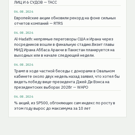
ЛИЦ И 6 СУДОВ — ТАСС
06.08.2026
Европейские акции обновили рекорд на фоне сильных
отчетов компаний — RTRS
06.08.2026
Al-Hadath: непрямые переговоры США и Ирана через
посредников вошли в финальную стадию.Визит главы
МИД Ирана Аббаса Аракчи в Пакистан планируется на
выходных или в начале следующей недели.
06.08.2026
Трамп в ходе частной беседы с донорами в Овальном
кабинете около двух недель назад заявил, что хотел бы
видеть победу вице-президента Джей Ди Вэнса на
президентских выборах 2028г — WAPO
06.08.2026
% акций, из SP500, обгоняющих сам индекс по росту в
этом году вырос до максимума за 10 лет