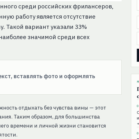
нного среди российских фрилансеров,
нную работу является отсутствие
у. Такой вариант указали 33%
 наиболее значимой среди всех
текст, вставлять фото и оформлять
М
0
жность отдыхать без чувства вины — этот
С
ния. Таким образом, для большинства
и
+
чего времени и личной жизни становится
0
ятости.