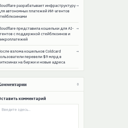
loudflare разрабатывает инфраструктуру
→
для автономных платежей ИИ-агентов
стейблкоинами
loudflare представила кошельки для AI-
→
агентов с поддержкой стейблкоинов и
микроплатежей
После взлома кошельков Coldcard
→
пользователи перевели $9 млрд в
биткоинах на биржи и новые адреса
Комментарии
0
Оставить комментарий