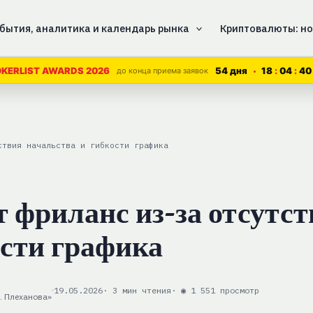
бытия, аналитика и календарь рынка
Криптовалюты: но
54 дня
18
04
39
KERLIST AWARDS 2026
до конца приема заявок
ствия начальства и гибкости графика
 фриланс из-за отсутс
ости графика
19.05.2026
· 3 мин чтения
· ◉ 1 551 просмотр
. Плеханова»