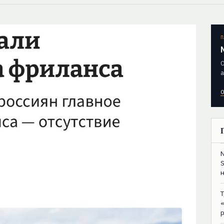
П
О
а
О