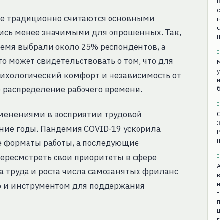
В
с
рые традиционно считаются основными
г
ись менее значимыми для опрошенных. Так,
н
ремя выбрали около 25% респондентов, а
0
о может свидетельствовать о том, что для
М
у
сихологический комфорт и независимость от
и
е распределение рабочего времени.
б
0
менениями в восприятии трудовой
ние годы. Пандемия COVID-19 ускорила
н
е форматы работы, а последующие
ересмотреть свои приоритеты в сфере
0
а труда и роста числа самозанятых фриланс
в
н
но и инструментом для поддержания
-