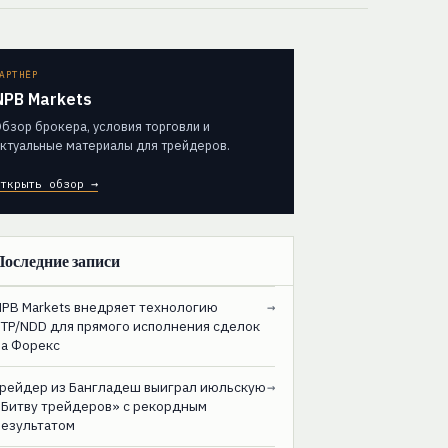
АРТНЁР
NPB Markets
бзор брокера, условия торговли и
ктуальные материалы для трейдеров.
ткрыть обзор →
Последние записи
NPB Markets внедряет технологию
→
STP/NDD для прямого исполнения сделок
на Форекс
Трейдер из Бангладеш выиграл июльскую
→
«Битву трейдеров» с рекордным
результатом