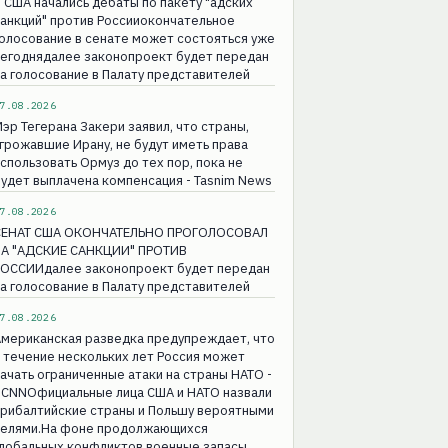
 США начались дебаты по пакету "адских
анкций" против Россииокончательное
олосование в сенате может состояться уже
сегоднядалее законопроект будет передан
а голосование в Палату представителей
7.08.2026
эр Тегерана Закери заявил, что страны,
грожавшие Ирану, не будут иметь права
спользовать Ормуз до тех пор, пока не
удет выплачена компенсация - Tasnim News
7.08.2026
СЕНАТ США ОКОНЧАТЕЛЬНО ПРОГОЛОСОВАЛ
ЗА "АДСКИЕ САНКЦИИ" ПРОТИВ
РОССИИдалее законопроект будет передан
а голосование в Палату представителей
7.08.2026
Американская разведка предупреждает, что
 течение нескольких лет Россия может
ачать ограниченные атаки на страны НАТО -
 CNNОфициальные лица США и НАТО назвали
прибалтийские страны и Польшу вероятными
целями.На фоне продолжающихся
глобальных конфликтов военные запасы