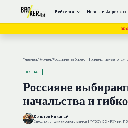
Перейти
к
Рейтинги
Новости Форекс: со
содержимому
BRO
Главная
/
Журнал
/
Россияне выбирают фриланс из-за отсут
ЖУРНАЛ
Россияне выбирают
начальства и гибк
Кочетов Николай
Специалист финансового рынка | ФГБОУ ВО «РЭУ им. Г.В