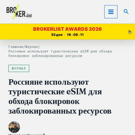
Перейти
Пои
к
содержимому
BROKERLIST AWARDS 2026
53 дня
16
08
10
Главная
/
Журнал
/
Россияне используют туристические eSIM для обхода
блокировок заблокированных ресурсов
ЖУРНАЛ
Россияне используют
туристические eSIM для
обхода блокировок
заблокированных ресурсов