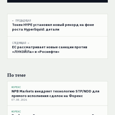
← ПРЕДЫДУЩАЯ
Токен HYPE установил новый рекорд на фоне
роста Hyperliquid: детали
СЛЕДУЮЩАЯ →
ЕС рассматривает новые санкции против
«ЛУКОЙЛа» и «Роснефти»
По теме
ФОРЕКС
NPB Markets внедряет технологию STP/NDD для
прямого исполнения сделок на Форекс
07.08.2026
ФОРЕКС