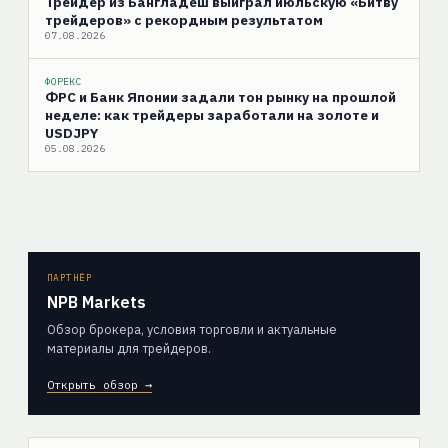
Трейдер из Бангладеш выиграл июльскую «Битву
трейдеров» с рекордным результатом
07.08.2026
ФОРЕКС
ФРС и Банк Японии задали тон рынку на прошлой
неделе: как трейдеры заработали на золоте и
USDJPY
05.08.2026
ПАРТНЁР
NPB Markets
Обзор брокера, условия торговли и актуальные
материалы для трейдеров.
Открыть обзор →