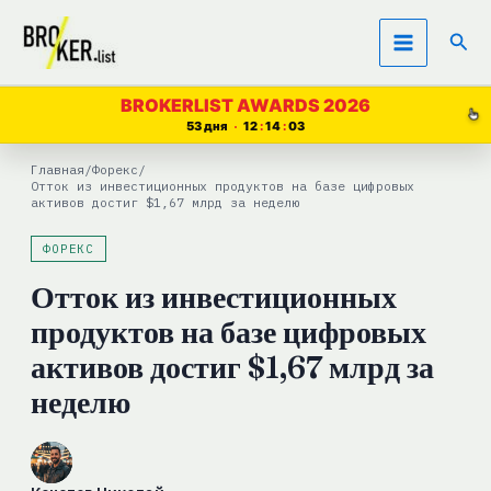
Перейти
Пои
к
содержимому
BROKERLIST AWARDS 2026
53 дня
12
14
03
Главная
/
Форекс
/
Отток из инвестиционных продуктов на базе цифровых
активов достиг $1,67 млрд за неделю
ФОРЕКС
Отток из инвестиционных
продуктов на базе цифровых
активов достиг $1,67 млрд за
неделю