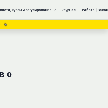
вости, курсы и регулирование
Журнал
Работа | Вака
4
в о