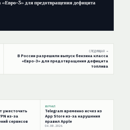
а «Евро-3» для предотвращения дефицита
СЛЕДУЮЩАЯ →
В России разрешили выпуск бензина класса
«Евро-3» для предотвращения дефицита
топлива
ЖУРНАЛ
ут ужесточить
Telegram временно исчез из
VPN из-за
App Store из-за нарушения
ний сервисов
правил Apple
04.08.2026