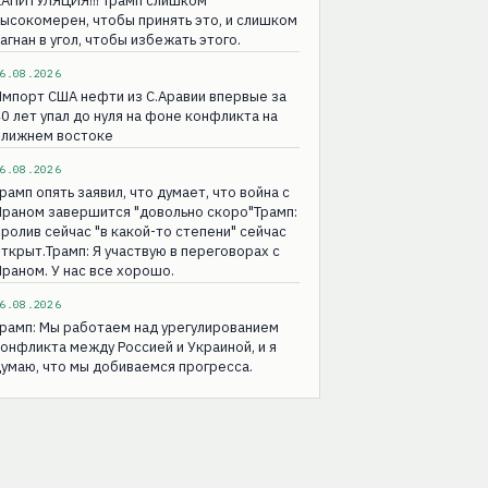
КАПИТУЛЯЦИЯ!!! Трамп слишком
ысокомерен, чтобы принять это, и слишком
агнан в угол, чтобы избежать этого.
6.08.2026
мпорт США нефти из С.Аравии впервые за
0 лет упал до нуля на фоне конфликта на
Ближнем востоке
6.08.2026
рамп опять заявил, что думает, что война с
раном завершится "довольно скоро"Трамп:
ролив сейчас "в какой-то степени" сейчас
ткрыт.Трамп: Я участвую в переговорах с
раном. У нас все хорошо.
6.08.2026
рамп: Мы работаем над урегулированием
онфликта между Россией и Украиной, и я
умаю, что мы добиваемся прогресса.