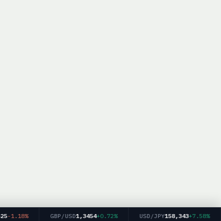
-1.18%
GBP/USD
1,3454
+0.72%
USD/JPY
158,343
+7.58%