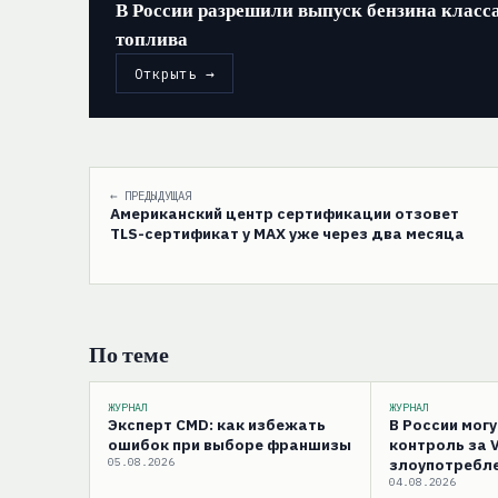
В России разрешили выпуск бензина класс
топлива
Открыть →
← ПРЕДЫДУЩАЯ
Американский центр сертификации отзовет
TLS-сертификат у MAX уже через два месяца
По теме
ЖУРНАЛ
ЖУРНАЛ
Эксперт CMD: как избежать
В России мог
ошибок при выборе франшизы
контроль за 
05.08.2026
злоупотребле
04.08.2026