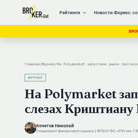
Перейти
к
Рейтинги
Новости Форекс: со
содержимому
BRO
Главная
/
Журнал
/
На Polymarket запустили рынок прогноз
ЖУРНАЛ
На Polymarket зап
слезах Криштиану
Кочетов Николай
Специалист финансового рынка | ФГБОУ ВО «РЭУ им. Г.В