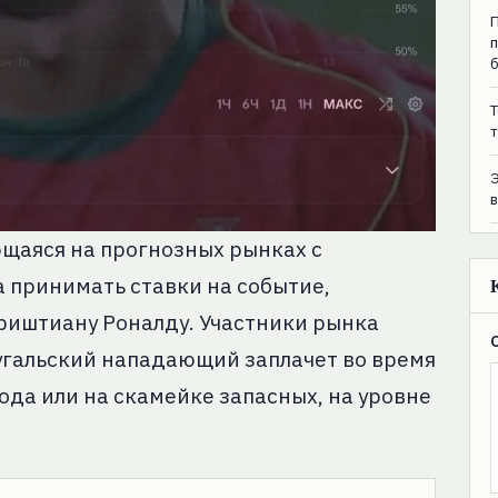
T
т
щаяся на прогнозных рынках с
 принимать ставки на событие,
риштиану Роналду. Участники рынка
тугальский нападающий заплачет во время
да или на скамейке запасных, на уровне