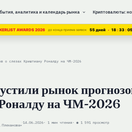
бытия, аналитика и календарь рынка
Криптовалюты: но
55 дней
18
33
0
KERLIST AWARDS 2026
до конца приема заявок
ов о слезах Криштиану Роналду на ЧМ-2026
устили рынок прогнозо
 Роналду на ЧМ-2026
14.06.2026
· 1 мин чтения
· ◉ 1 591 просмотр
. Плеханова»