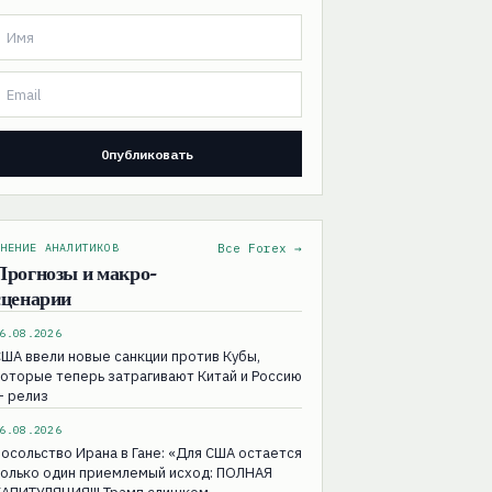
НЕНИЕ АНАЛИТИКОВ
Все Forex →
Прогнозы и макро-
сценарии
6.08.2026
ША ввели новые санкции против Кубы,
оторые теперь затрагивают Китай и Россию
— релиз
6.08.2026
осольство Ирана в Гане: «Для США остаeтся
только один приемлемый исход: ПОЛНАЯ