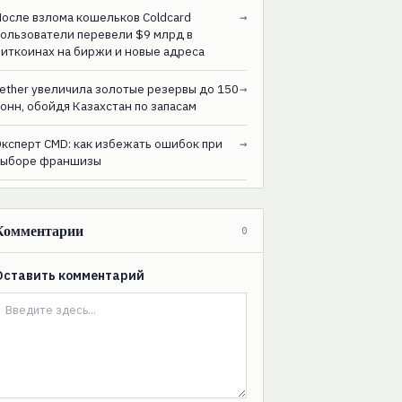
После взлома кошельков Coldcard
→
пользователи перевели $9 млрд в
биткоинах на биржи и новые адреса
ether увеличила золотые резервы до 150
→
онн, обойдя Казахстан по запасам
Эксперт CMD: как избежать ошибок при
→
выборе франшизы
Комментарии
0
Оставить комментарий