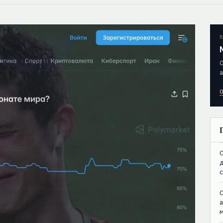
П
О
а
О
C
C