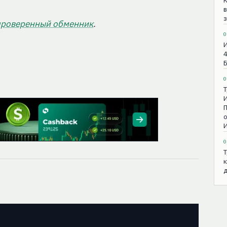
в
з
проверенный обменник
.
0
И
4
0
Т
И
П
о
И
0
Т
к
д