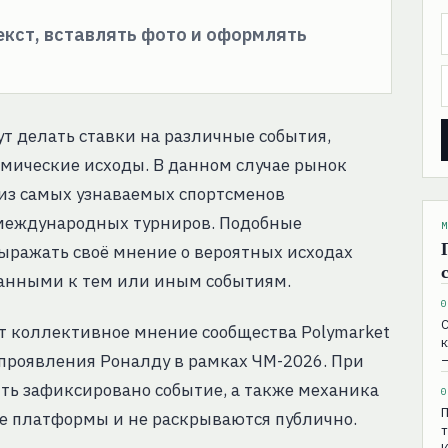
текст, вставлять фото и оформлять
т делать ставки на различные события,
мические исходы. В данном случае рынок
из самых узнаваемых спортсменов
 международных турниров. Подобные
М
ыражать своё мнение о вероятных исходах
занными к тем или иным событиям.
0
С
т коллективное мнение сообщества Polymarket
к
проявления Роналду в рамках ЧМ-2026. При
ыть зафиксировано событие, а также механика
0
П
ие платформы и не раскрываются публично.