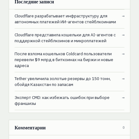
Последние записи
Cloudflare разрабатывает инфраструктуру для
→
автономных платежей ИИ-агентов стейблкоинами
Cloudflare представила кошельки для AI-агентов с
→
поддержкой стейблкоинов и микроплатежей
После взлома кошельков Coldcard пользователи
→
перевели $9 млрд в биткоинах на биржи и новые
адреса
Tether увеличила золотые резервы до 150 тонн,
→
обойдя Казахстан по запасам
Эксперт CMD: как избежать ошибок при выборе
→
франшизы
Комментарии
0