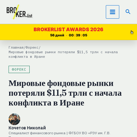
Перейти
Пои
к
содержимому
BROKERLIST AWARDS 2026
56 дней
00
39
04
Главная
/
Форекс
/
Мировые фондовые рынки потеряли $11,5 трлн с начала
конфликта в Иране
ФОРЕКС
Мировые фондовые рынки
потеряли $11,5 трлн с начала
конфликта в Иране
Кочетов Николай
Специалист финансового рынка | ФГБОУ ВО «РЭУ им. Г.В.