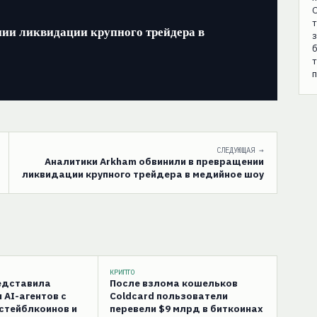
О
т
и ликвидации крупного трейдера в
з
б
п
СЛЕДУЮЩАЯ →
Аналитики Arkham обвинили в превращении
ликвидации крупного трейдера в медийное шоу
КРИПТО
редставила
После взлома кошельков
 AI-агентов с
Coldcard пользователи
стейблкоинов и
перевели $9 млрд в биткоинах