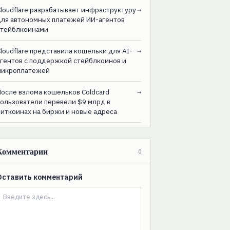
loudflare разрабатывает инфраструктуру
→
для автономных платежей ИИ-агентов
стейблкоинами
loudflare представила кошельки для AI-
→
агентов с поддержкой стейблкоинов и
микроплатежей
После взлома кошельков Coldcard
→
пользователи перевели $9 млрд в
биткоинах на биржи и новые адреса
Комментарии
0
Оставить комментарий