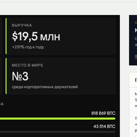
П
О
а
О