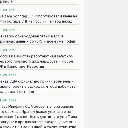
равила.
8.08.2026
elt am Sonntag: ЕС импортировал в июне на
4% больше СПГ из России, чем год назад
8.08.2026
ентагон обнародовал пятый массив
рхивных данных об НЛО, и всем уже пофиг.
8.08.2026
оссия и Пакистан работают над запуском
ервого грузового ж/д маршрута — посол
Ф в Пакистане, Известия
8.08.2026
Сенат США официально принял временный
аконопроект о расходах, чтобы избежать
атдауна 1 октября
8.08.2026
лава Минфина США Бессент вчера заявил,
то сделка с Ираном (какая уже никто не
онимает) может быть достигнута уже 7 или
 августа и предполагает прекращение огня
а срок от 30 до 60 дней, а также открытие