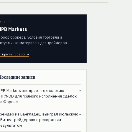
АРТНЁР
NPB Markets
бзор брокера, условия торговли и
ктуальные материалы для трейдеров.
ткрыть обзор →
Последние записи
NPB Markets внедряет технологию
→
STP/NDD для прямого исполнения сделок
на Форекс
Трейдер из Бангладеш выиграл июльскую
→
«Битву трейдеров» с рекордным
результатом