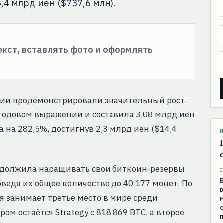
4 млрд иен ($737,6 млн).
текст, вставлять фото и оформлять
ии продемонстрировали значительный рост.
 годовом выражении и составила 3,08 млрд иен
 на 282,5%, достигнув 2,3 млрд иен ($14,4
М
родолжила наращивать свои биткоин-резервы.
0
В
оведя их общее количество до 40 177 монет. По
в
я занимает третье место в мире среди
о
м остаётся Strategy с 818 869 BTC, а второе