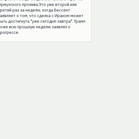
рмузского пролива.Это уже второй или
ретий раз за неделю, когда Бессент
аявляет о том, что сделка с Ираном может
ыть достигнута "уже сегодня-завтра". Трамп
тоже всю прошлую неделю заявлял о
рогрессе.