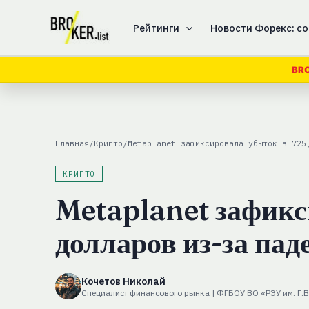
Перейти
к
Рейтинги
Новости Форекс: со
содержимому
BR
Главная
/
Крипто
/
Metaplanet зафиксировала убыток в 725
КРИПТО
Metaplanet зафикс
долларов из-за па
Кочетов Николай
Специалист финансового рынка | ФГБОУ ВО «РЭУ им. Г.В