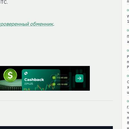
п
BTC.
0
W
1
проверенный обменник
.
0
П
а
0
Р
п
Р
0
з
ш
0
Г
ч
п
8
н