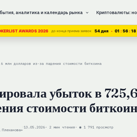
бытия, аналитика и календарь рынка
Криптовалюты: но
54 дня
01
56
17
OKERLIST AWARDS 2026
до конца приема заявок
,6 млн долларов из-за падения стоимости биткоина
ировала убыток в 725,
дения стоимости биткои
13.05.2026
· 2 мин чтения
· ◉ 1 791 просмотр
. Плеханова»