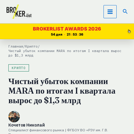
Перейти
Пои
к
содержимому
BROKERLIST AWARDS 2026
54 дня
21
53
35
Главная
/
Крипто
/
Чистый убыток компании MARA по итогам I квартала вырос
до $1,3 млрд
КРИПТО
Чистый убыток компании
MARA по итогам I квартала
вырос до $1,3 млрд
Кочетов Николай
Специалист финансового рынка | ФГБОУ ВО «РЭУ им. Г.В.