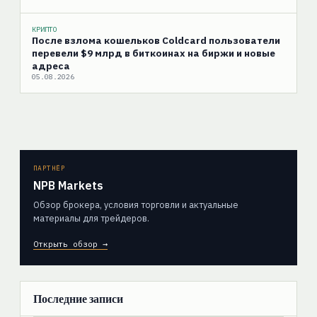
КРИПТО
После взлома кошельков Coldcard пользователи
перевели $9 млрд в биткоинах на биржи и новые
адреса
05.08.2026
ПАРТНЁР
NPB Markets
Обзор брокера, условия торговли и актуальные
материалы для трейдеров.
Открыть обзор →
Последние записи