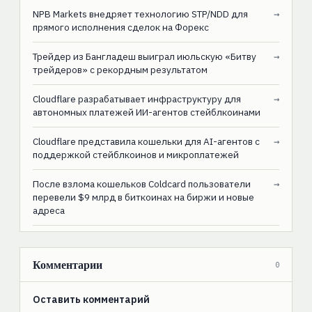
NPB Markets внедряет технологию STP/NDD для
→
прямого исполнения сделок на Форекс
Трейдер из Бангладеш выиграл июльскую «Битву
→
трейдеров» с рекордным результатом
Cloudflare разрабатывает инфраструктуру для
→
автономных платежей ИИ-агентов стейблкоинами
Cloudflare представила кошельки для AI-агентов с
→
поддержкой стейблкоинов и микроплатежей
После взлома кошельков Coldcard пользователи
→
перевели $9 млрд в биткоинах на биржи и новые
адреса
Комментарии
0
Оставить комментарий