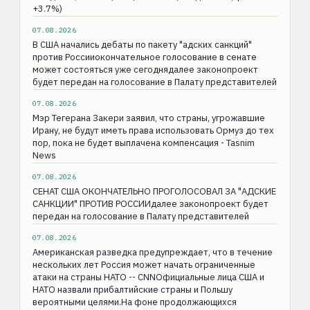
+3.7%)
07.08.2026
В США начались дебаты по пакету "адских санкций"
против Россииокончательное голосование в сенате
может состояться уже сегоднядалее законопроект
будет передан на голосование в Палату представителей
07.08.2026
Мэр Тегерана Закери заявил, что страны, угрожавшие
Ирану, не будут иметь права использовать Ормуз до тех
пор, пока не будет выплачена компенсация - Tasnim
News
07.08.2026
СЕНАТ США ОКОНЧАТЕЛЬНО ПРОГОЛОСОВАЛ ЗА "АДСКИЕ
САНКЦИИ" ПРОТИВ РОССИИдалее законопроект будет
передан на голосование в Палату представителей
07.08.2026
Американская разведка предупреждает, что в течение
нескольких лет Россия может начать ограниченные
атаки на страны НАТО -- CNNОфициальные лица США и
НАТО назвали прибалтийские страны и Польшу
вероятными целями.На фоне продолжающихся