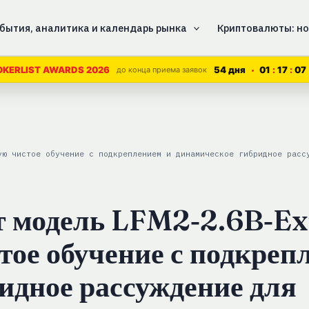
бытия, аналитика и календарь рынка
Криптовалюты: но
54 дня
01
17
06
OKERLIST AWARDS 2026
до конца приема заявок
ую чистое обучение с подкреплением и динамическое гибридное расс
ет модель LFM2‑2.6B‑Ex
ое обучение с подкреп
идное рассуждение для