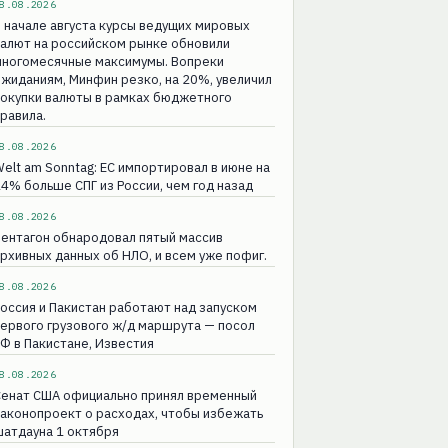
8.08.2026
 начале августа курсы ведущих мировых
алют на российском рынке обновили
многомесячные максимумы. Вопреки
жиданиям, Минфин резко, на 20%, увеличил
покупки валюты в рамках бюджетного
равила.
8.08.2026
elt am Sonntag: ЕС импортировал в июне на
4% больше СПГ из России, чем год назад
8.08.2026
ентагон обнародовал пятый массив
рхивных данных об НЛО, и всем уже пофиг.
8.08.2026
оссия и Пакистан работают над запуском
ервого грузового ж/д маршрута — посол
Ф в Пакистане, Известия
8.08.2026
Сенат США официально принял временный
аконопроект о расходах, чтобы избежать
атдауна 1 октября