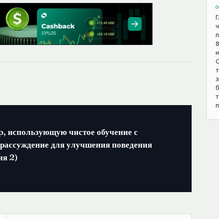
0
Г
ч
п
8
н
О
т
з
б
п
p, использующую чистое обучение с
 рассуждение для улучшения поведения
ия 2)