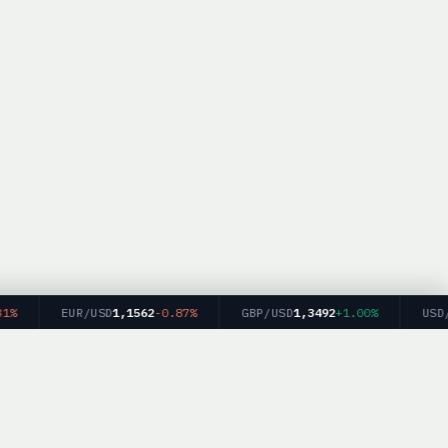
EUR/USD
1,1562
-0.87%
GBP/USD
1,3492
+1.00%
USD/JP
м финансовых