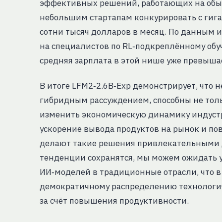
эффективных решений, работающих на обычн
небольшим стартапам конкурировать с гига
сотни тысяч долларов в месяц. По данным ис
на специалистов по RL‑подкреплённому обуч
средняя зарплата в этой нише уже превышае
В итоге LFM2‑2.6B‑Exp демонстрирует, что
гибридным рассуждением, способны не толь
изменить экономическую динамику индустр
ускорение вывода продуктов на рынок и п
делают такие решения привлекательными д
тенденции сохранятся, мы можем ожидать 
ИИ‑моделей в традиционные отрасли, что в
демократичному распределению технологич
за счёт повышения продуктивности.