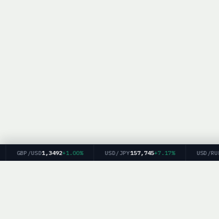
GBP/USD
1,3492
+1.00%
USD/JPY
157,745
+7.17%
USD/RUB
82
BrokerList.