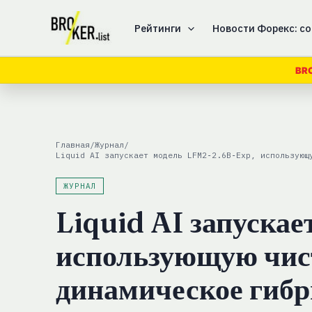
Перейти
к
Рейтинги
Новости Форекс: со
содержимому
BR
Главная
/
Журнал
/
Liquid AI запускает модель LFM2‑2.6B‑Exp, использующ
ЖУРНАЛ
Liquid AI запуска
использующую чист
динамическое гибр