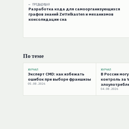
← ПРЕДЫДУЩАЯ
Разработка кода для самоорганизующихся
графов знаний Zettelkasten и механизмов
консолидации сна
По теме
ЖУРНАЛ
ЖУРНАЛ
Эксперт CMD: как избежать
В России мог
ошибок при выборе франшизы
контроль за 
05.08.2026
злоупотребле
04.08.2026