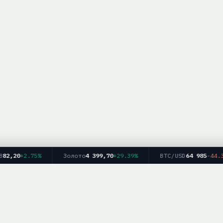
,20
+2.75%
Золото
4 399,70
+29.39%
BTC/USD
64 985
-44.31%
Главная
Рейтинг брокеров
Форекс
Крипто
Блог
info — информационный ресурс. Мы не оказываем финансовых услуг и не дае