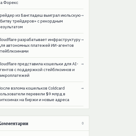
на Форекс
Трейдер из Бангладеш выиграл июльскую
→
«Битву трейдеров» с рекордным
результатом
loudflare разрабатывает инфраструктуру
→
для автономных платежей ИИ-агентов
стейблкоинами
loudflare представила кошельки для AI-
→
агентов с поддержкой стейблкоинов и
микроплатежей
После взлома кошельков Coldcard
→
пользователи перевели $9 млрд в
биткоинах на биржи и новые адреса
Комментарии
0