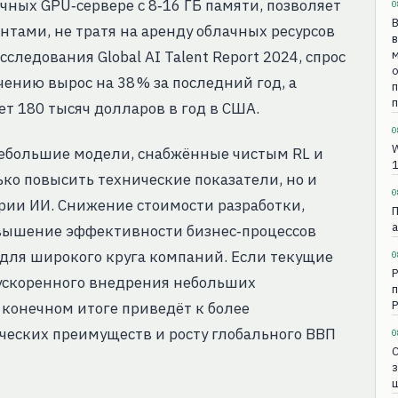
ых GPU‑сервере с 8‑16 ГБ памяти, позволяет
0
В
нтами, не тратя на аренду облачных ресурсов
в
следования Global AI Talent Report 2024, спрос
о
ению вырос на 38 % за последний год, а
п
т 180 тысяч долларов в год в США.
0
W
 небольшие модели, снабжённые чистым RL и
1
ко повысить технические показатели, но и
0
ии ИИ. Снижение стоимости разработки,
П
а
овышение эффективности бизнес‑процессов
ля широкого круга компаний. Если текущие
0
Р
ускоренного внедрения небольших
п
Р
 конечном итоге приведёт к более
еских преимуществ и росту глобального ВВП
0
з
ш