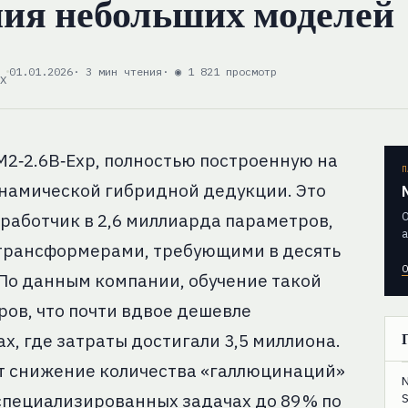
ния небольших моделей
01.01.2026
· 3 мин чтения
· ◉ 1 821 просмотр
EX
FM2‑2.6B‑Exp, полностью построенную на
П
намической гибридной дедукции. Это
О
работчик в 2,6 миллиарда параметров,
а
 трансформерами, требующими в десять
О
 По данным компании, обучение такой
ров, что почти вдвое дешевле
х, где затраты достигали 3,5 миллиона.
ет снижение количества «галлюцинаций»
оспециализированных задачах до 89 % по