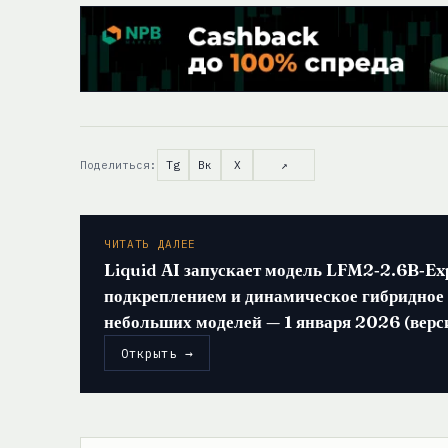
Поделиться:
Tg
Вк
X
↗
ЧИТАТЬ ДАЛЕЕ
Liquid AI запускает модель LFM2‑2.6B‑Ex
подкреплением и динамическое гибридное
небольших моделей — 1 января 2026 (верс
Открыть →