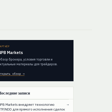
АРТНЁР
NPB Markets
бзор брокера, условия торговли и
ктуальные материалы для трейдеров.
ткрыть обзор →
Последние записи
NPB Markets внедряет технологию
→
STP/NDD для прямого исполнения сделок