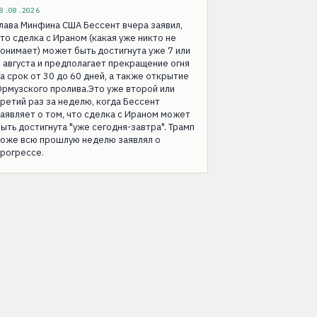
8.08.2026
лава Минфина США Бессент вчера заявил,
то сделка с Ираном (какая уже никто не
онимает) может быть достигнута уже 7 или
 августа и предполагает прекращение огня
а срок от 30 до 60 дней, а также открытие
рмузского пролива.Это уже второй или
ретий раз за неделю, когда Бессент
аявляет о том, что сделка с Ираном может
ыть достигнута "уже сегодня-завтра". Трамп
тоже всю прошлую неделю заявлял о
рогрессе.