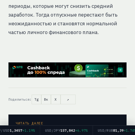
периоды, которые могут снизить средний
заработок. Тогда отпускные перестают быть
неожиданностью и становятся нормальной
частью личного финансового плана.
Поделиться:
Tg
Вк
X
↗
ЧИТАТЬ ДАЛЕЕ
Россия достигла исторического минимума
D
1,3457
+1.19%
USD/JPY
157,842
+6.97%
USD/RUB
81,39
+1.74%