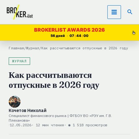
Перейти
Пои
к
содержимому
BROKERLIST AWARDS 2026
56 дней
07
43
59
Главная
/
Журнал
/
Как рассчитываются отпускные в 2026 году
ЖУРНАЛ
Как рассчитываются
отпускные в 2026 году
Кочетов Николай
Специалист финансового рынка | ФГБОУ ВО «РЭУ им. Г.В.
Плеханова»
12.05.2026
· 12 мин чтения
· ◉ 1 518 просмотров