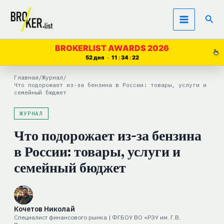
Перейти
Пои
к
содержимому
BROKERLIST AWARDS 2026
52 дня
11
34
20
Главная
/
Журнал
/
Что подорожает из-за бензина в России: товары, услуги и
семейный бюджет
ЖУРНАЛ
Что подорожает из-за бензина
в России: товары, услуги и
семейный бюджет
Кочетов Николай
Специалист финансового рынка | ФГБОУ ВО «РЭУ им. Г.В.