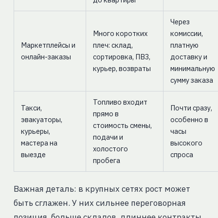
Через
Много коротких
комиссии,
Маркетплейсы и
плеч: склад,
платную
онлайн-заказы
сортировка, ПВЗ,
доставку и
курьер, возвраты
минимальную
сумму заказа
Топливо входит
Такси,
Почти сразу,
прямо в
эвакуаторы,
особенно в
стоимость смены,
курьеры,
часы
подачи и
мастера на
высокого
холостого
выезде
спроса
пробега
Важная деталь: в крупных сетях рост может
быть сглажен. У них сильнее переговорная
позиция, больше складов, длиннее контракты