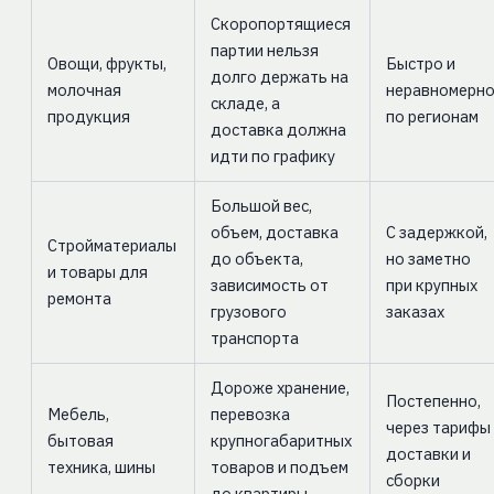
Скоропортящиеся
партии нельзя
Овощи, фрукты,
Быстро и
долго держать на
молочная
неравномерн
складе, а
продукция
по регионам
доставка должна
идти по графику
Большой вес,
объем, доставка
С задержкой,
Стройматериалы
до объекта,
но заметно
и товары для
зависимость от
при крупных
ремонта
грузового
заказах
транспорта
Дороже хранение,
Постепенно,
Мебель,
перевозка
через тарифы
бытовая
крупногабаритных
доставки и
техника, шины
товаров и подъем
сборки
до квартиры