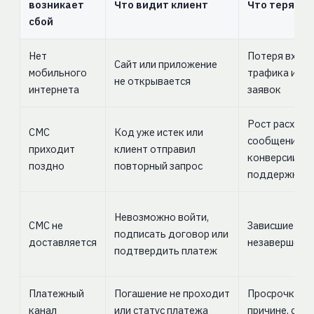
возникает
Что видит клиент
Что теряет
сбой
Нет
Потеря вход
Сайт или приложение
мобильного
трафика и оп
не открывается
интернета
заявок
Рост расходо
СМС
Код уже истек или
сообщения, п
приходит
клиент отправил
конверсии, на
поздно
повторный запрос
поддержку
Невозможно войти,
СМС не
Зависшие зая
подписать договор или
доставляется
незавершенн
подтвердить платеж
Платежный
Погашение не проходит
Просрочки по
канал
или статус платежа
причине, спор