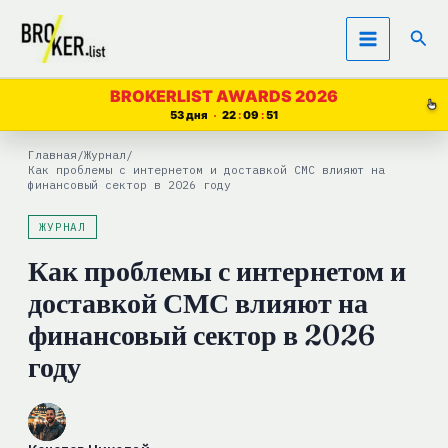
Перейти
Пои
к
содержимому
BROKERLIST AWARDS 2026
53 дня
22
09
50
Главная
/
Журнал
/
Как проблемы с интернетом и доставкой СМС влияют на
финансовый сектор в 2026 году
ЖУРНАЛ
Как проблемы с интернетом и
доставкой СМС влияют на
финансовый сектор в 2026
году