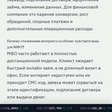
займа, изменение данных. Для финансовой
компании это падение конверсии, рост
обращений, спорные платежи и
дополнительные операционные расходы.
Почему отключения интернета особенно чувствительны
для МФО?
МФО часто работают в полностью
дистанционной модели. Клиент ожидает
быстрый онлайн-заем, а не длинный визит в
офис. Если интернет недоступен или не
приходит СМС-код, заявка может сорваться на
этапе идентификации, подписания договора
или выдачи денег.
1,3492
+1.00%
USD/JPY
157,745
+7.17%
USD/RUB
82,20
+2.75%
Можно ли оформить онлайн-заем без интернета?