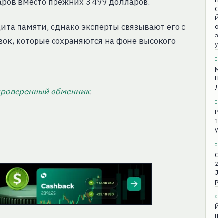
П
аров вместо прежних 3 499 долларов.
та памяти, однако эксперты связывают его с
о
з
ок, которые сохраняются на фоне высокого
0
проверенный обменник
.
0
Р
1
0
С
2
J
р
0
Й