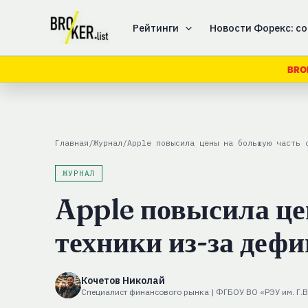
Перейти
к
Рейтинги
Новости Форекс: со
содержимому
BRO
Главная
/
Журнал
/
Apple повысила цены на большую часть 
ЖУРНАЛ
Apple повысила це
техники из-за деф
Кочетов Николай
Специалист финансового рынка | ФГБОУ ВО «РЭУ им. Г.В