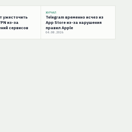
ЖУРНАЛ
ут ужесточить
Telegram временно исчез из
VPN из-за
App Store из-за нарушения
ний сервисов
правил Apple
04.08.2026