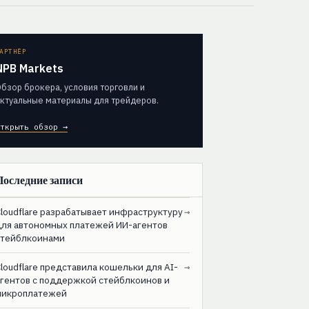
АРТНЁР
NPB Markets
бзор брокера, условия торговли и
ктуальные материалы для трейдеров.
ткрыть обзор →
Последние записи
loudflare разрабатывает инфраструктуру
→
для автономных платежей ИИ-агентов
стейблкоинами
loudflare представила кошельки для AI-
→
агентов с поддержкой стейблкоинов и
микроплатежей