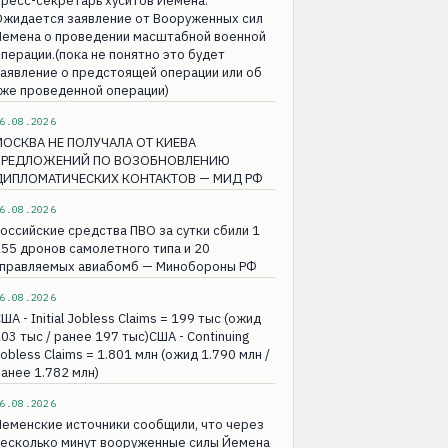
ресс-секретарь хуситов Йемена:
Ожидается заявление от Вооруженных сил
Йемена о проведении масштабной военной
перации.(пока не понятно это будет
аявление о предстоящей операции или об
уже проведенной операции)
6.08.2026
МОСКВА НЕ ПОЛУЧАЛА ОТ КИЕВА
ПРЕДЛОЖЕНИЙ ПО ВОЗОБНОВЛЕНИЮ
ДИПЛОМАТИЧЕСКИХ КОНТАКТОВ — МИД РФ
6.08.2026
оссийские средства ПВО за сутки сбили 1
55 дронов самолетного типа и 20
управляемых авиабомб — Минобороны РФ
6.08.2026
ША - Initial Jobless Claims = 199 тыс (ожид
03 тыс / ранее 197 тыс)США - Continuing
obless Claims = 1.801 млн (ожид 1.790 млн /
анее 1.782 млн)
6.08.2026
еменские источники сообщили, что через
несколько минут вооруженные силы Йемена