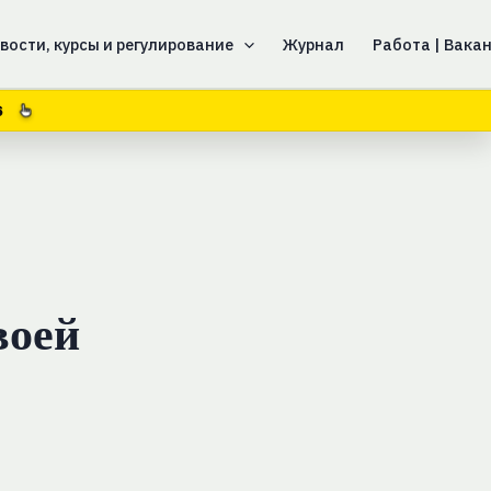
вости, курсы и регулирование
Журнал
Работа | Вака
5
воей