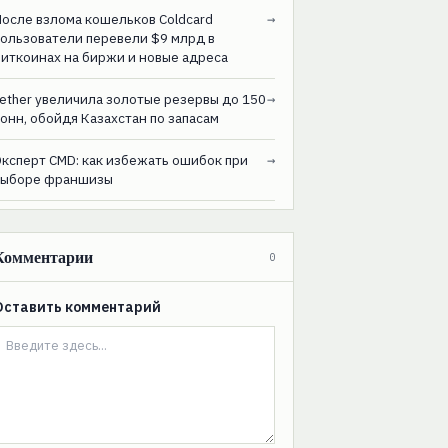
После взлома кошельков Coldcard
→
пользователи перевели $9 млрд в
биткоинах на биржи и новые адреса
ether увеличила золотые резервы до 150
→
онн, обойдя Казахстан по запасам
Эксперт CMD: как избежать ошибок при
→
выборе франшизы
Комментарии
0
Оставить комментарий