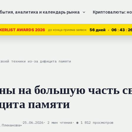
бытия, аналитика и календарь рынка
Криптовалюты: но
56 дней
06
43
2
KERLIST AWARDS 2026
до конца приема заявок
своей техники из-за дефицита памяти
ны на большую часть с
ицита памяти
25.06.2026
· 2 мин чтения
· ◉ 1 812 просмотров
. Плеханова»