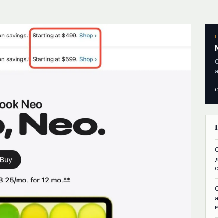
П
О
а
О
C
C