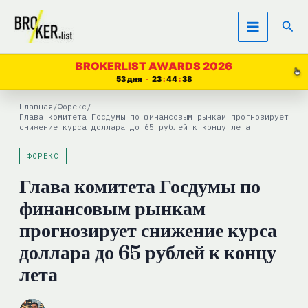
Перейти
Пои
к
содержимому
BROKERLIST AWARDS 2026
53 дня
23
44
37
Главная
/
Форекс
/
Глава комитета Госдумы по финансовым рынкам прогнозирует
снижение курса доллара до 65 рублей к концу лета
ФОРЕКС
Глава комитета Госдумы по
финансовым рынкам
прогнозирует снижение курса
доллара до 65 рублей к концу
лета