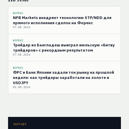
ФОРЕКС
NPB Markets внедряет технологию STP/NDD для
прямого исполнения сделок на Форекс
07.08.2026
ФОРЕКС
Трейдер из Бангладеш выиграл июльскую «Битву
трейдеров» с рекордным результатом
07.08.2026
ФОРЕКС
ФРС и Банк Японии задали тон рынку на прошлой
неделе: как трейдеры заработали на золоте и
USDJPY
05.08.2026
ПАРТНЁР