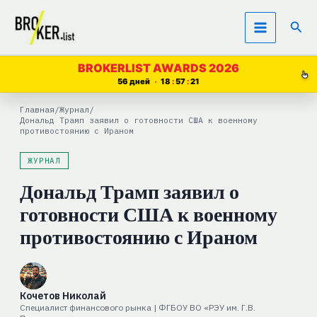
Перейти
Пои
к
содержимому
BROKERLIST AWARDS 2026
56 дней
18
57
20
Главная
/
Журнал
/
Дональд Трамп заявил о готовности США к военному
противостоянию с Ираном
ЖУРНАЛ
Дональд Трамп заявил о
готовности США к военному
противостоянию с Ираном
Кочетов Николай
Специалист финансового рынка | ФГБОУ ВО «РЭУ им. Г.В.