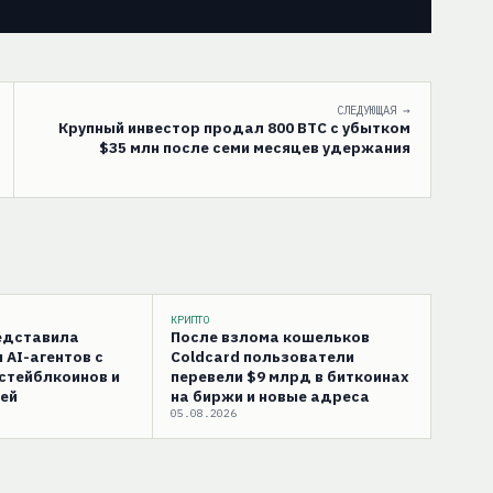
СЛЕДУЮЩАЯ →
Крупный инвестор продал 800 BTC с убытком
$35 млн после семи месяцев удержания
КРИПТО
редставила
После взлома кошельков
 AI-агентов с
Coldcard пользователи
стейблкоинов и
перевели $9 млрд в биткоинах
ей
на биржи и новые адреса
05.08.2026