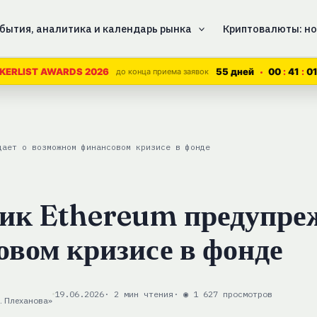
бытия, аналитика и календарь рынка
Криптовалюты: но
55 дней
00
41
0
KERLIST AWARDS 2026
до конца приема заявок
дает о возможном финансовом кризисе в фонде
ик Ethereum предупреж
вом кризисе в фонде
19.06.2026
· 2 мин чтения
· ◉ 1 627 просмотров
. Плеханова»