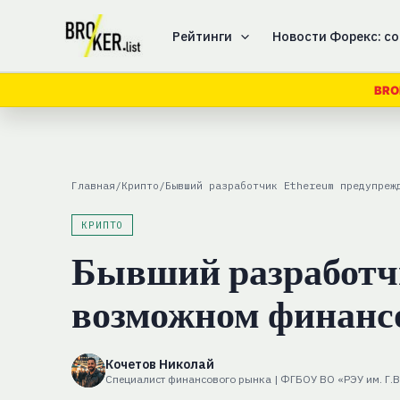
Перейти
к
Рейтинги
Новости Форекс: со
содержимому
BRO
Главная
/
Крипто
/
Бывший разработчик Ethereum предупреж
КРИПТО
Бывший разработч
возможном финансо
Кочетов Николай
Специалист финансового рынка | ФГБОУ ВО «РЭУ им. Г.В