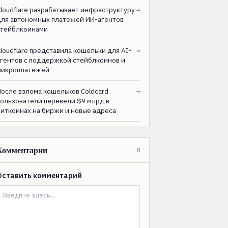
loudflare разрабатывает инфраструктуру
→
для автономных платежей ИИ-агентов
стейблкоинами
loudflare представила кошельки для AI-
→
агентов с поддержкой стейблкоинов и
микроплатежей
После взлома кошельков Coldcard
→
пользователи перевели $9 млрд в
биткоинах на биржи и новые адреса
Комментарии
0
Оставить комментарий