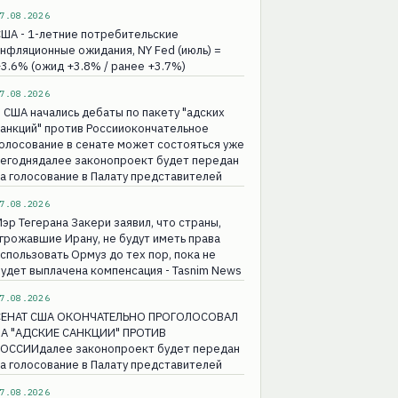
7.08.2026
ША - 1-летние потребительские
нфляционные ожидания, NY Fed (июль) =
3.6% (ожид +3.8% / ранее +3.7%)
7.08.2026
 США начались дебаты по пакету "адских
анкций" против Россииокончательное
олосование в сенате может состояться уже
сегоднядалее законопроект будет передан
а голосование в Палату представителей
7.08.2026
эр Тегерана Закери заявил, что страны,
грожавшие Ирану, не будут иметь права
спользовать Ормуз до тех пор, пока не
удет выплачена компенсация - Tasnim News
7.08.2026
СЕНАТ США ОКОНЧАТЕЛЬНО ПРОГОЛОСОВАЛ
ЗА "АДСКИЕ САНКЦИИ" ПРОТИВ
РОССИИдалее законопроект будет передан
а голосование в Палату представителей
7.08.2026