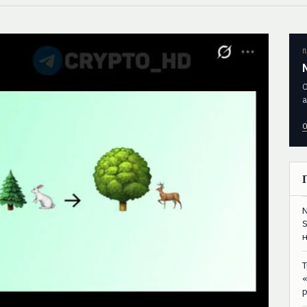
П
О
а
О