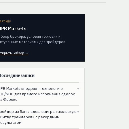
АРТНЁР
NPB Markets
бзор брокера, условия торговли и
ктуальные материалы для трейдеров.
ткрыть обзор →
Последние записи
NPB Markets внедряет технологию
→
STP/NDD для прямого исполнения сделок
на Форекс
Трейдер из Бангладеш выиграл июльскую
→
«Битву трейдеров» с рекордным
результатом