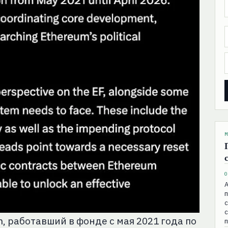
М
0
А
с
, работавший в фонде с мая 2021 года по