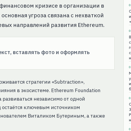
 финансовом кризисе в организации в
0
С
 основная угроза связана с нехваткой
и
+
вых направлений развития Ethereum.
0
В
с
г
текст, вставлять фото и оформлять
н
0
М
у
живается стратегии «Subtraction»,
и
б
ияния в экосистеме. Ethereum Foundation
ла развиваться независимо от одной
0
нд остаётся ключевым источником
основателем Виталиком Бутериным, а также
н
0