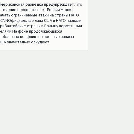
Американская разведка предупреждает, что
 течение нескольких лет Россия может
ачать ограниченные атаки на страны НАТО -
 CNNОфициальные лица США и НАТО назвали
прибалтийские страны и Польшу вероятными
целями.На фоне продолжающихся
глобальных конфликтов военные запасы
ША значительно оскудеют.