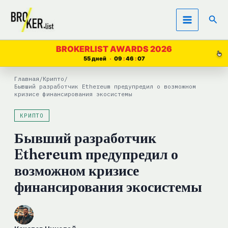
Перейти
Пои
к
содержимому
BROKERLIST AWARDS 2026
55 дней
09
46
07
Главная
/
Крипто
/
Бывший разработчик Ethereum предупредил о возможном
кризисе финансирования экосистемы
КРИПТО
Бывший разработчик
Ethereum предупредил о
возможном кризисе
финансирования экосистемы