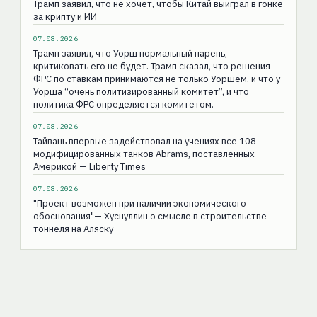
Трамп заявил, что не хочет, чтобы Китай выиграл в гонке
за крипту и ИИ
07.08.2026
Трамп заявил, что Уорш нормальный парень,
критиковать его не будет. Трамп сказал, что решения
ФРС по ставкам принимаются не только Уоршем, и что у
Уорша “очень политизированный комитет”, и что
политика ФРС определяется комитетом.
07.08.2026
Тайвань впервые задействовал на учениях все 108
модифицированных танков Abrams, поставленных
Америкой — Liberty Times
07.08.2026
"Проект возможен при наличии экономического
обоснования"— Хуснуллин о смысле в строительстве
тоннеля на Аляску