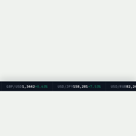
GBP/USD
1,3442
+0.63%
USD/JPY
158,281
+7.53%
USD/RUB
82,24
Главная
Рейтинг брокеров
Форекс
Крипто
Блог
BrokerList.info — информационный ресурс. Мы не оказываем финансовых
услуг и не даем финансовых рекомендаций. Торговля на финансовых рынках
связана с рисками.