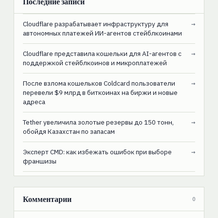
Последние записи
Cloudflare разрабатывает инфраструктуру для
→
автономных платежей ИИ-агентов стейблкоинами
Cloudflare представила кошельки для AI-агентов с
→
поддержкой стейблкоинов и микроплатежей
После взлома кошельков Coldcard пользователи
→
перевели $9 млрд в биткоинах на биржи и новые
адреса
Tether увеличила золотые резервы до 150 тонн,
→
обойдя Казахстан по запасам
Эксперт CMD: как избежать ошибок при выборе
→
франшизы
Комментарии
0