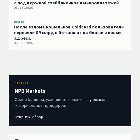
с поддержкой стейблкоинов и микроплатежей
05.08.2026
КРИПТО
После взлома кошельков Coldcard пользователи
перевели $9 млрд в биткоинах на биржи и новые
адреса
05.08.2026
ПАРТНЁР
NPB Markets
Обзор брокера, условия торговли и актуальные
материалы для трейдеров.
Открыть обзор →