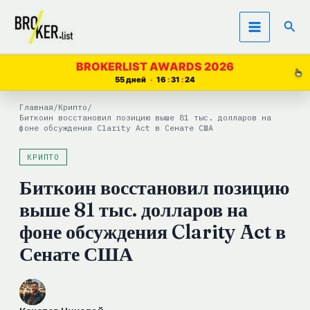
Перейти
Пои
к
содержимому
BROKERLIST AWARDS 2026
55 дней
16
31
24
Главная
/
Крипто
/
Биткоин восстановил позицию выше 81 тыс. долларов на
фоне обсуждения Clarity Act в Сенате США
КРИПТО
Биткоин восстановил позицию
выше 81 тыс. долларов на
фоне обсуждения Clarity Act в
Сенате США