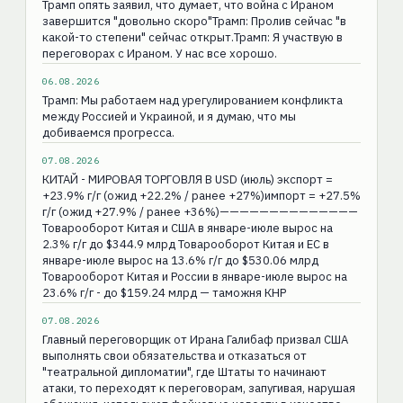
Трамп опять заявил, что думает, что война с Ираном
завершится "довольно скоро"Трамп: Пролив сейчас "в
какой-то степени" сейчас открыт.Трамп: Я участвую в
переговорах с Ираном. У нас все хорошо.
06.08.2026
Трамп: Мы работаем над урегулированием конфликта
между Россией и Украиной, и я думаю, что мы
добиваемся прогресса.
07.08.2026
КИТАЙ - МИРОВАЯ ТОРГОВЛЯ В USD (июль) экспорт =
+23.9% г/г (ожид +22.2% / ранее +27%)импорт = +27.5%
г/г (ожид +27.9% / ранее +36%)——————————————
Товарооборот Китая и США в январе-июле вырос на
2.3% г/г до $344.9 млрд Товарооборот Китая и ЕС в
январе-июле вырос на 13.6% г/г до $530.06 млрд
Товарооборот Китая и России в январе-июле вырос на
23.6% г/г - до $159.24 млрд — таможня КНР
07.08.2026
Главный переговорщик от Ирана Галибаф призвал США
выполнять свои обязательства и отказаться от
"театральной дипломатии", где Штаты то начинают
атаки, то переходят к переговорам, запугивая, нарушая