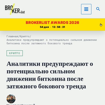
Перейти
Пои
к
содержимому
BROKERLIST AWARDS 2026
54 дня
13
56
30
Главная
/
Крипто
/
Аналитики предупреждают о потенциально сильном движении
биткоина после затяжного бокового тренда
КРИПТО
Аналитики предупреждают о
потенциально сильном
движении биткоина после
затяжного бокового тренда