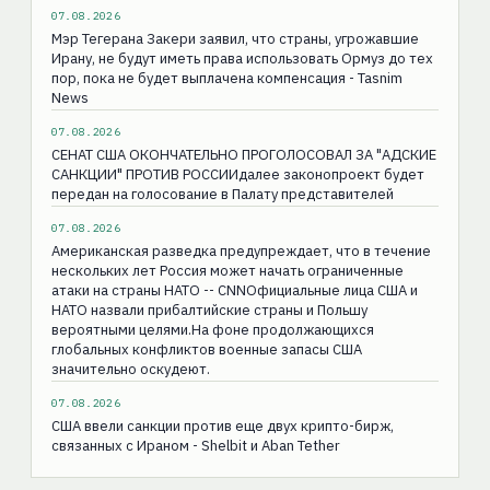
07.08.2026
Мэр Тегерана Закери заявил, что страны, угрожавшие
Ирану, не будут иметь права использовать Ормуз до тех
пор, пока не будет выплачена компенсация - Tasnim
News
07.08.2026
СЕНАТ США ОКОНЧАТЕЛЬНО ПРОГОЛОСОВАЛ ЗА "АДСКИЕ
САНКЦИИ" ПРОТИВ РОССИИдалее законопроект будет
передан на голосование в Палату представителей
07.08.2026
Американская разведка предупреждает, что в течение
нескольких лет Россия может начать ограниченные
атаки на страны НАТО -- CNNОфициальные лица США и
НАТО назвали прибалтийские страны и Польшу
вероятными целями.На фоне продолжающихся
глобальных конфликтов военные запасы США
значительно оскудеют.
07.08.2026
США ввели санкции против еще двух крипто-бирж,
связанных с Ираном - Shelbit и Aban Tether