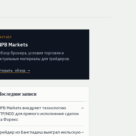
АРТНЁР
NPB Markets
бзор брокера, условия торговли и
ктуальные материалы для трейдеров.
ткрыть обзор →
Последние записи
NPB Markets внедряет технологию
→
STP/NDD для прямого исполнения сделок
на Форекс
Трейдер из Бангладеш выиграл июльскую
→