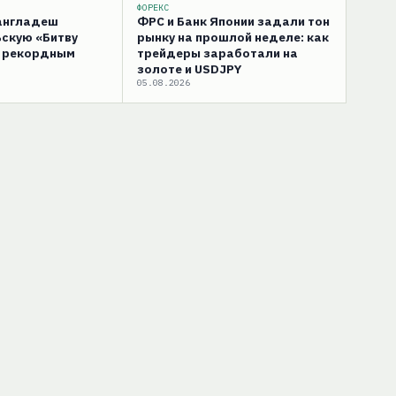
ФОРЕКС
Бангладеш
ФРС и Банк Японии задали тон
скую «Битву
рынку на прошлой неделе: как
с рекордным
трейдеры заработали на
золоте и USDJPY
05.08.2026