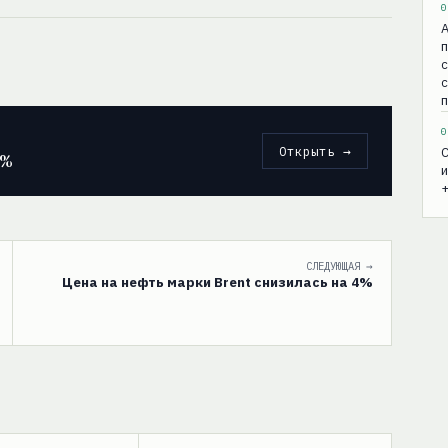
0
А
с
0
Открыть →
С
4%
и
+
СЛЕДУЮЩАЯ →
Цена на нефть марки Brent снизилась на 4%