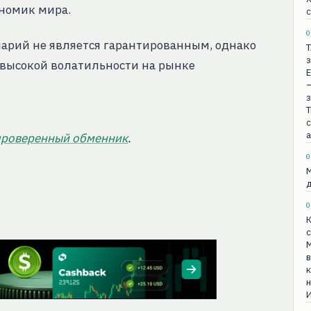
номик мира.
с
0
нарий не является гарантированным, однако
Т
з
и высокой волатильности на рынке
Е
з
Т
а
проверенный обменник
.
0
0
К
М
в
к