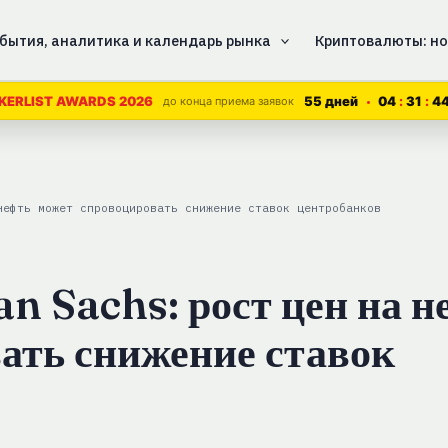
бытия, аналитика и календарь рынка
Криптовалюты: но
55 дней
04
31
4
KERLIST AWARDS 2026
до конца приема заявок
нефть может спровоцировать снижение ставок центробанков
 Sachs: рост цен на н
ать снижение ставок