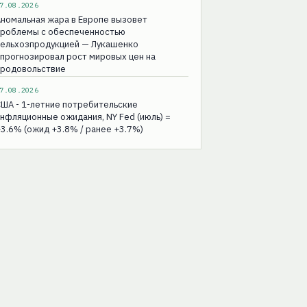
7.08.2026
номальная жара в Европе вызовет
проблемы с обеспеченностью
сельхозпродукцией — Лукашенко
прогнозировал рост мировых цен на
продовольствие
7.08.2026
ША - 1-летние потребительские
нфляционные ожидания, NY Fed (июль) =
3.6% (ожид +3.8% / ранее +3.7%)