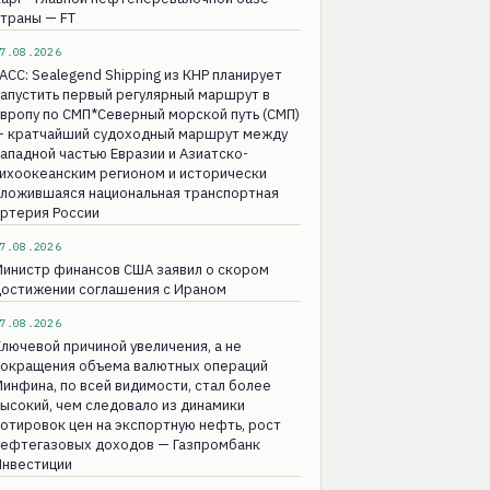
траны — FT
7.08.2026
АСС: Sealegend Shipping из КНР планирует
апустить первый регулярный маршрут в
вропу по СМП*Северный морской путь (СМП)
— кратчайший судоходный маршрут между
ападной частью Евразии и Азиатско-
ихоокеанским регионом и исторически
сложившаяся национальная транспортная
ртерия России
7.08.2026
Министр финансов США заявил о скором
достижении соглашения с Ираном
7.08.2026
лючевой причиной увеличения, а не
сокращения объема валютных операций
инфина, по всей видимости, стал более
ысокий, чем следовало из динамики
отировок цен на экспортную нефть, рост
нефтегазовых доходов — Газпромбанк
Инвестиции