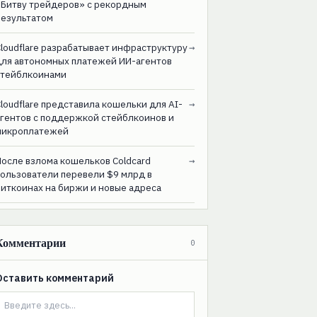
«Битву трейдеров» с рекордным
результатом
loudflare разрабатывает инфраструктуру
→
для автономных платежей ИИ-агентов
стейблкоинами
loudflare представила кошельки для AI-
→
агентов с поддержкой стейблкоинов и
микроплатежей
После взлома кошельков Coldcard
→
пользователи перевели $9 млрд в
биткоинах на биржи и новые адреса
Комментарии
0
Оставить комментарий