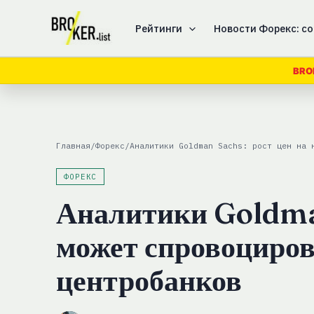
Перейти
к
Рейтинги
Новости Форекс: со
содержимому
BRO
Главная
/
Форекс
/
Аналитики Goldman Sachs: рост цен на 
ФОРЕКС
Аналитики Goldman
может спровоциров
центробанков