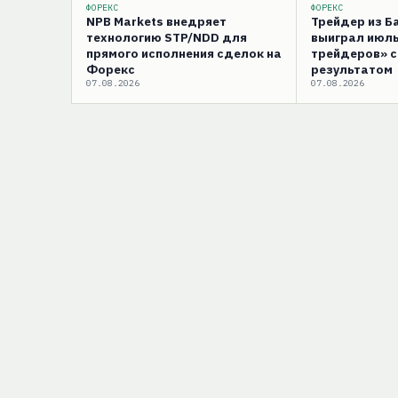
ФОРЕКС
ФОРЕКС
NPB Markets внедряет
Трейдер из 
технологию STP/NDD для
выиграл июль
прямого исполнения сделок на
трейдеров» 
Форекс
результатом
07.08.2026
07.08.2026