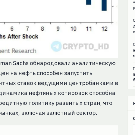
C
C
dman Sachs обнародовали аналитическую
цен на нефть способен запустить
нтных ставок ведущими центробанками в
 динамика нефтяных котировок способна
редитную политику развитых стран, что
рынках, включая валютный сектор.