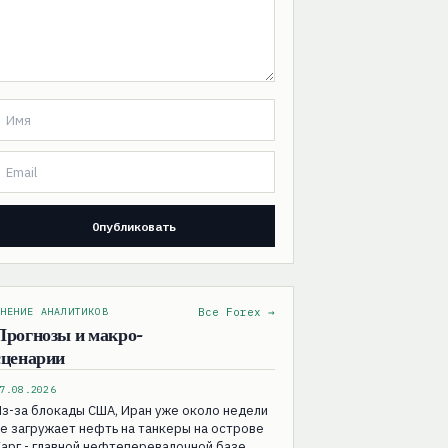
НЕНИЕ АНАЛИТИКОВ
Все Forex →
Прогнозы и макро-
сценарии
7.08.2026
з-за блокады США, Иран уже около недели
е загружает нефть на танкеры на острове
арг - главной нефтеперевалочной базе