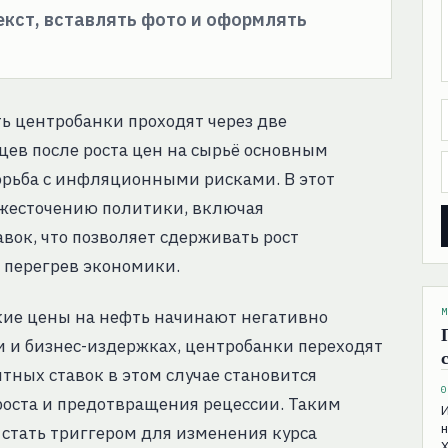
текст, вставлять фото и оформлять
ть центробанки проходят через две
цев после роста цен на сырьё основным
орьба с инфляционными рисками. В этот
жесточению политики, включая
ок, что позволяет сдерживать рост
перегрев экономики.
М
окие цены на нефть начинают негативно
и и бизнес-издержках, центробанки переходят
ных ставок в этом случае становится
0
оста и предотвращения рецессии. Таким
И
н
стать триггером для изменения курса
Х