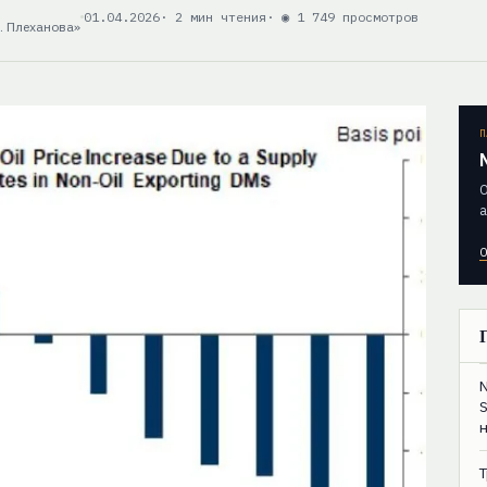
01.04.2026
· 2 мин чтения
· ◉ 1 749 просмотров
. Плеханова»
П
О
а
О