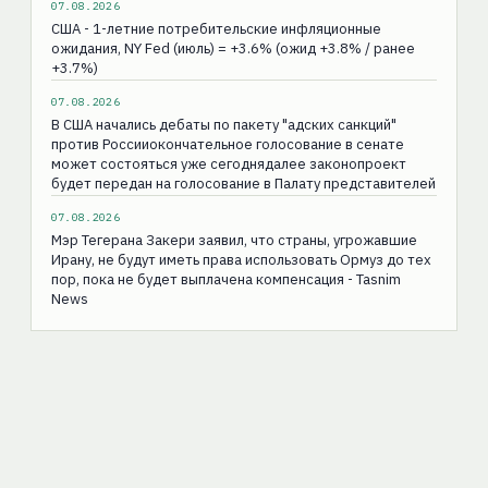
07.08.2026
США - 1-летние потребительские инфляционные
ожидания, NY Fed (июль) = +3.6% (ожид +3.8% / ранее
+3.7%)
07.08.2026
В США начались дебаты по пакету "адских санкций"
против Россииокончательное голосование в сенате
может состояться уже сегоднядалее законопроект
будет передан на голосование в Палату представителей
07.08.2026
Мэр Тегерана Закери заявил, что страны, угрожавшие
Ирану, не будут иметь права использовать Ормуз до тех
пор, пока не будет выплачена компенсация - Tasnim
News