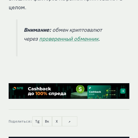
целом.
Внимание:
обмен криптовалют
через
проверенный обменник
.
Поделиться:
Tg
Вк
X
↗