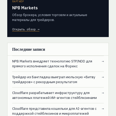
ПАРТНЁР
NPB Markets
Обзор брокера, условия торговли и актуальные
материалы для трейдеров.
Открыть обзор →
Последние записи
NPB Markets внедряет технологию STP/NDD для
→
прямого исполнения сделок на Форекс
Трейдер из Бангладеш выиграл июльскую «Битву
→
трейдеров» с рекордным результатом
Cloudflare разрабатывает инфраструктуру для
→
автономных платежей ИИ-агентов стейблкоинами
Cloudflare представила кошельки для AI-агентов с
→
поддержкой стейблкоинов и микроплатежей