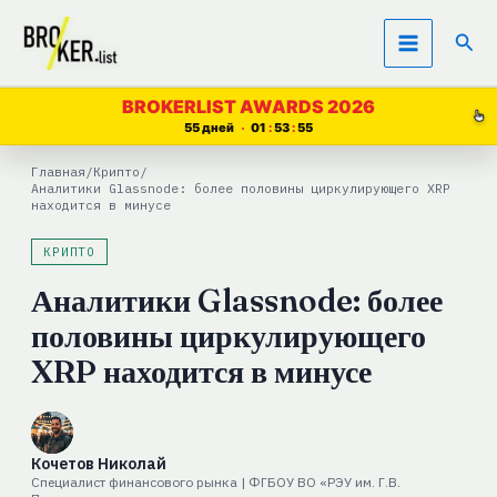
Перейти
Пои
к
содержимому
BROKERLIST AWARDS 2026
55 дней
01
53
54
Главная
/
Крипто
/
Аналитики Glassnode: более половины циркулирующего XRP
находится в минусе
КРИПТО
Аналитики Glassnode: более
половины циркулирующего
XRP находится в минусе
Кочетов Николай
Специалист финансового рынка | ФГБОУ ВО «РЭУ им. Г.В.