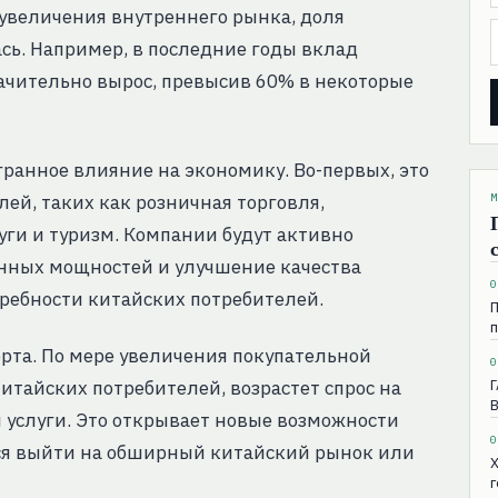
 увеличения внутреннего рынка, доля
сь. Например, в последние годы вклад
начительно вырос, превысив 60% в некоторые
гранное влияние на экономику. Во-первых, это
ей, таких как розничная торговля,
М
уги и туризм. Компании будут активно
нных мощностей и улучшение качества
0
требности китайских потребителей.
П
орта. По мере увеличения покупательной
0
итайских потребителей, возрастет спрос на
Г
B
 услуги. Это открывает новые возможности
0
я выйти на обширный китайский рынок или
г