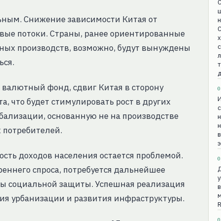
С
ьным. Снижение зависимости Китая от
н
С
вые потоки. Страны, ранее ориентированные
х
тных производств, возможно, будут вынуждены
л
ься.
т
д
 валютный фонд, сдвиг Китая в сторону
0
И
а, что будет стимулировать рост в других
с
обализации, основанную не на производстве
н
х потребителей.
э
сть доходов населения остается проблемой.
0
еннего спроса, потребуется дальнейшее
Д
у
мы социальной защиты. Успешная реализация
в
м
ия урбанизации и развития инфраструктуры.
0