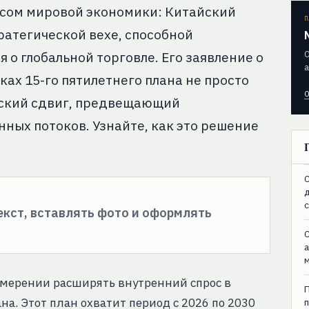
ьсом мировой экономики: Китайский
П
ратегической вехе, способной
О
о глобальной торговле. Его заявление о
а
ах 15-го пятилетнего плана не просто
О
еский сдвиг, предвещающий
ых потоков. Узнайте, как это решение
C
текст, вставлять фото и оформлять
C
амерении расширять внутренний спрос в
на. Этот план охватит период с 2026 по 2030