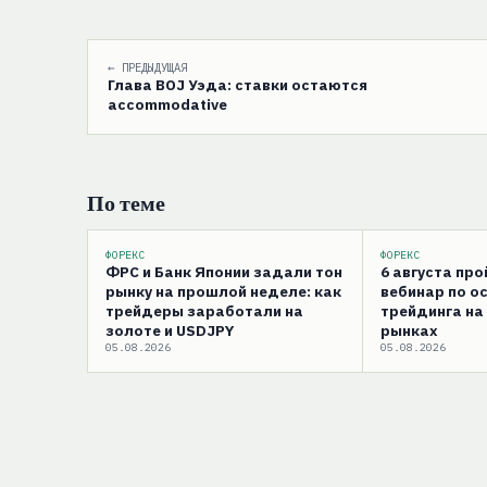
← ПРЕДЫДУЩАЯ
Глава BOJ Уэда: ставки остаются
accommodative
По теме
ФОРЕКС
ФОРЕКС
ФРС и Банк Японии задали тон
6 августа пр
рынку на прошлой неделе: как
вебинар по о
трейдеры заработали на
трейдинга на
золоте и USDJPY
рынках
05.08.2026
05.08.2026