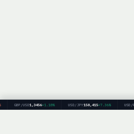
GBP/USD
1,3456
+1.18%
USD/JPY
158,415
+7.36%
USD/RUB