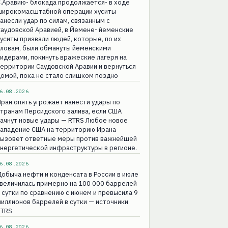
.Аравию- блокада продолжается- в ходе
широкомасштабной операции хуситы
анесли удар по силам, связанным с
аудовской Аравией, в Йемене- йеменские
уситы призвали людей, которые, по их
словам, были обмануты йеменскими
идерами, покинуть вражеские лагеря на
ерритории Саудовской Аравии и вернуться
омой, пока не стало слишком поздно
6.08.2026
ран опять угрожает нанести удары по
транам Персидского залива, если США
ачнут новые удары — RTRS Любое новое
нападение США на территорию Ирана
вызовет ответные меры против важнейшей
нергетической инфраструктуры в регионе.
6.08.2026
обыча нефти и конденсата в России в июле
величилась примерно на 100 000 баррелей
 сутки по сравнению с июнем и превысила 9
иллионов баррелей в сутки — источники
RTRS
6.08.2026