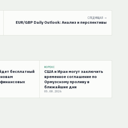
СЛЕДУЮЩАЯ →
EUR/GBP Daily Outlook: Анализ и перспективы
ФОРЕКС
ойдет бесплатный
США и Иран могут заключить
сновам
временное соглашение по
 финансовых
Ормузскому проливу в
ближайшие дни
05.08.2026