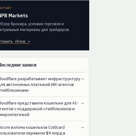
АРТНЁР
NPB Markets
бзор брокера, условия торговли и
ктуальные материалы для трейдеров.
ткрыть обзор →
Последние записи
loudflare разрабатывает инфраструктуру
→
для автономных платежей ИИ-агентов
стейблкоинами
loudflare представила кошельки для AI-
→
агентов с поддержкой стейблкоинов и
микроплатежей
После взлома кошельков Coldcard
→
пользователи перевели $9 млрд в