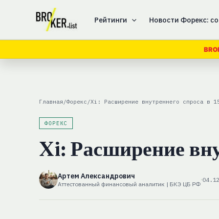
Перейти
к
Рейтинги
Новости Форекс: со
содержимому
BRO
Главная
/
Форекс
/
Xi: Расширение внутреннего спроса в 1
ФОРЕКС
Xi: Расширение вну
Артем Александрович
04.1
Аттестованный финансовый аналитик | БКЭ ЦБ РФ