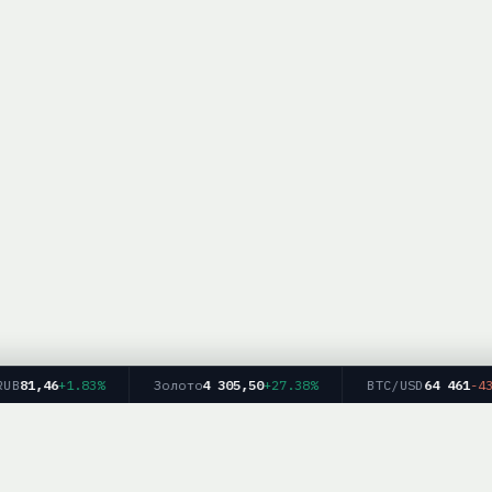
81,46
+1.83%
Золото
4 305,50
+27.38%
BTC/USD
64 461
-43.9
Главная
Рейтинг брокеров
Форекс
Крипто
Блог