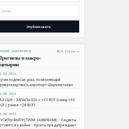
НЕНИЕ АНАЛИТИКОВ
Все Forex →
Прогнозы и макро-
сценарии
6.08.2026
утин подписал указ, позволяющий
приватизировать аэропорт Шереметьево
6.08.2026
АЗ США - ЗАПАСЫ EIA = +33 BCF (ожид +30
CF / ранее +28 BCF)
6.08.2026
ХУСИТЫ ВЫПУСТИЛИ ЗАЯВЛЕНИЕ: - Саудиты
отовятся к войне - Хуситы предупреждают