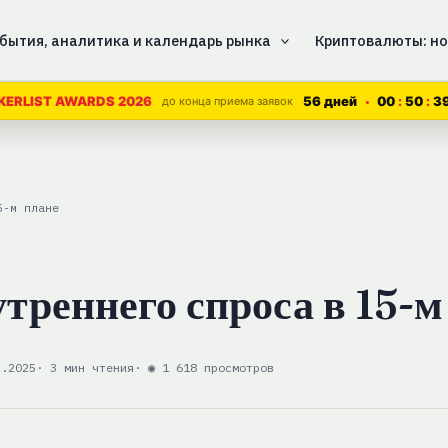
бытия, аналитика и календарь рынка
Криптовалюты: но
56 дней
00
50
3
KERLIST AWARDS 2026
до конца приема заявок
5-м плане
треннего спроса в 15-м
2.2025
· 3 мин чтения
· ◉ 1 618 просмотров