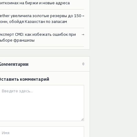
биткоинах на биржи и новые адреса
ether увеличила золотые резервы до 150
→
онн, обойдя Казахстан по запасам
Эксперт CMD: как избежать ошибок при
→
выборе франшизы
Комментарии
0
Оставить комментарий