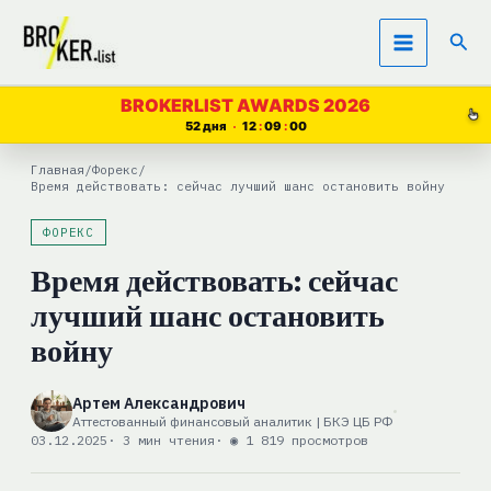
Перейти
Пои
к
содержимому
BROKERLIST AWARDS 2026
52 дня
12
08
59
Главная
/
Форекс
/
Время действовать: сейчас лучший шанс остановить войну
ФОРЕКС
Время действовать: сейчас
лучший шанс остановить
войну
Артем Александрович
Аттестованный финансовый аналитик | БКЭ ЦБ РФ
03.12.2025
· 3 мин чтения
· ◉ 1 819 просмотров