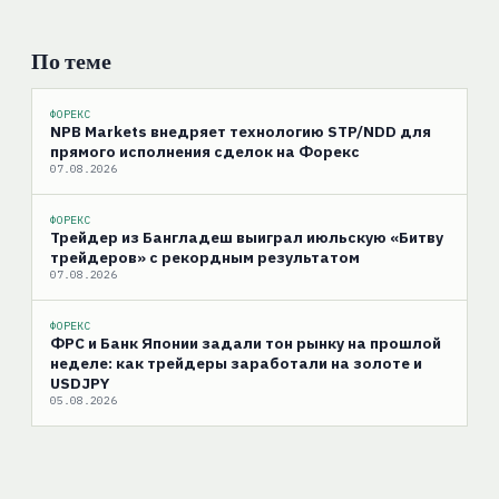
По теме
ФОРЕКС
NPB Markets внедряет технологию STP/NDD для
прямого исполнения сделок на Форекс
07.08.2026
ФОРЕКС
Трейдер из Бангладеш выиграл июльскую «Битву
трейдеров» с рекордным результатом
07.08.2026
ФОРЕКС
ФРС и Банк Японии задали тон рынку на прошлой
неделе: как трейдеры заработали на золоте и
USDJPY
05.08.2026