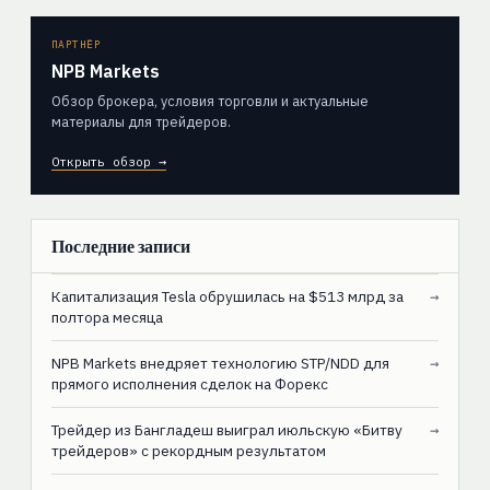
ПАРТНЁР
NPB Markets
Обзор брокера, условия торговли и актуальные
материалы для трейдеров.
Открыть обзор →
Последние записи
Капитализация Tesla обрушилась на $513 млрд за
→
полтора месяца
NPB Markets внедряет технологию STP/NDD для
→
прямого исполнения сделок на Форекс
Трейдер из Бангладеш выиграл июльскую «Битву
→
трейдеров» с рекордным результатом