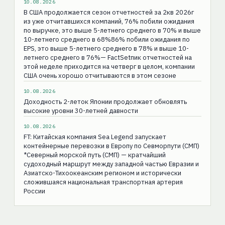
10.08.2026
В США продолжается сезон отчетностей за 2кв 2026г
из уже отчитавшихся компаний, 76% побили ожидания
по выручке, это выше 5-летнего среднего в 70% и выше
10-летнего среднего в 68%86% побили ожидания по
EPS, это выше 5-летнего среднего в 78% и выше 10-
летнего среднего в 76%— FactSetпик отчетностей на
этой неделе приходится на четверг в целом, компании
США очень хорошо отчитываются в этом сезоне
10.08.2026
Доходность 2-леток Японии продолжает обновлять
высокие уровни 30-летней давности
10.08.2026
FT: Китайская компания Sea Legend запускает
контейнерные перевозки в Европу по Севморпути (СМП)
*Северный морской путь (СМП) — кратчайший
судоходный маршрут между западной частью Евразии и
Азиатско-Тихоокеанским регионом и исторически
сложившаяся национальная транспортная артерия
России