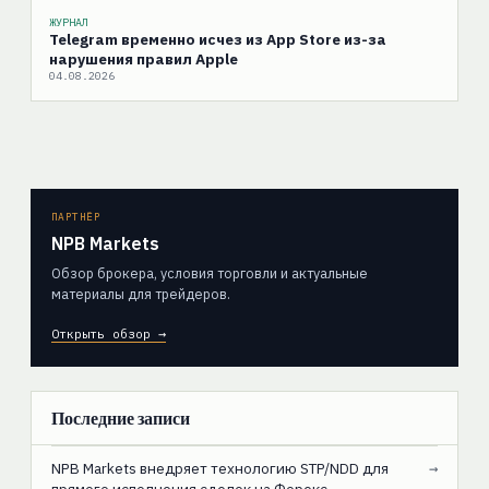
ЖУРНАЛ
Telegram временно исчез из App Store из-за
нарушения правил Apple
04.08.2026
ПАРТНЁР
NPB Markets
Обзор брокера, условия торговли и актуальные
материалы для трейдеров.
Открыть обзор →
Последние записи
NPB Markets внедряет технологию STP/NDD для
→
прямого исполнения сделок на Форекс