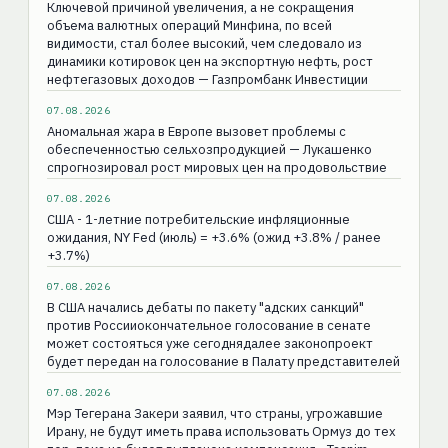
Ключевой причиной увеличения, а не сокращения
объема валютных операций Минфина, по всей
видимости, стал более высокий, чем следовало из
динамики котировок цен на экспортную нефть, рост
нефтегазовых доходов — Газпромбанк Инвестиции
07.08.2026
Аномальная жара в Европе вызовет проблемы с
обеспеченностью сельхозпродукцией — Лукашенко
спрогнозировал рост мировых цен на продовольствие
07.08.2026
США - 1-летние потребительские инфляционные
ожидания, NY Fed (июль) = +3.6% (ожид +3.8% / ранее
+3.7%)
07.08.2026
В США начались дебаты по пакету "адских санкций"
против Россииокончательное голосование в сенате
может состояться уже сегоднядалее законопроект
будет передан на голосование в Палату представителей
07.08.2026
Мэр Тегерана Закери заявил, что страны, угрожавшие
Ирану, не будут иметь права использовать Ормуз до тех