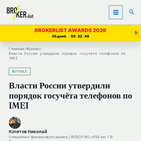
Перейти
Пои
к
содержимому
BROKERLIST AWARDS 2026
55 дней
02
22
46
Главная
/
Журнал
/
Власти России утвердили порядок госучёта телефонов по
IMEI
ЖУРНАЛ
Власти России утвердили
порядок госучёта телефонов по
IMEI
Кочетов Николай
Специалист финансового рынка | ФГБОУ ВО «РЭУ им. Г.В.