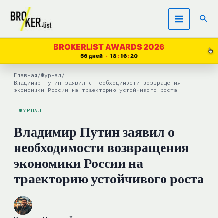
Перейти
Пои
к
содержимому
BROKERLIST AWARDS 2026
56 дней
18
16
19
Главная
/
Журнал
/
Владимир Путин заявил о необходимости возвращения
экономики России на траекторию устойчивого роста
ЖУРНАЛ
Владимир Путин заявил о
необходимости возвращения
экономики России на
траекторию устойчивого роста