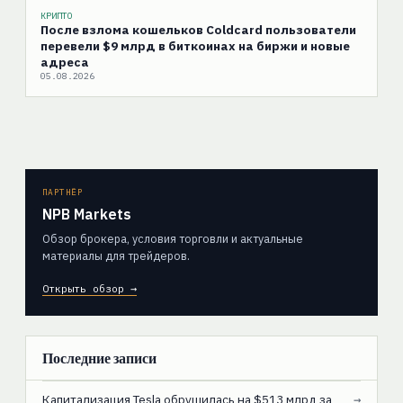
КРИПТО
После взлома кошельков Coldcard пользователи
перевели $9 млрд в биткоинах на биржи и новые
адреса
05.08.2026
ПАРТНЁР
NPB Markets
Обзор брокера, условия торговли и актуальные
материалы для трейдеров.
Открыть обзор →
Последние записи
Капитализация Tesla обрушилась на $513 млрд за
→