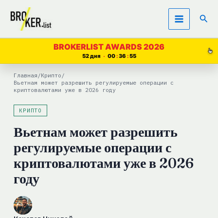
Перейти
Пои
к
содержимому
BROKERLIST AWARDS 2026
52 дня
00
36
54
Главная
/
Крипто
/
Вьетнам может разрешить регулируемые операции с
криптовалютами уже в 2026 году
КРИПТО
Вьетнам может разрешить
регулируемые операции с
криптовалютами уже в 2026
году