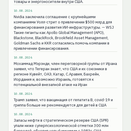
товары и энергоносители внутри США.
10.08.2026
Nvidia заключила соглашение с крупнейшими
компаниями Уолл-стрит о привлечении $500 млрд для
финансирования развития ИИ-инфраструктуры. — WSJ
Такие гиганты как Apollo Global Management (APO),
Blackstone, BlackRock, Brookfield Asset Management,
Goldman Sachs и KKR согласились помочь компании в
привлечении финансирования.
10.08.2026
Мохаммад Мэрэнди, член переговорной группы от Ирана
заявил, что Тегеран знает, что США и их союзники в
регионе Кувейт, ОАЭ, Катар, С.Аравия, Бахрейн,
Иордания и, возможно Израиль, готовятся к
потенциальной внезапной атаке на Иран
10.08.2026
Трамп заявил, что вакцинация от гепатита В, covid-19 и
гриппа больше не рекомендуется для детей в США
10.08.2026
Запасы нефти в стратегическом резерве США (SPR)
упали ниже суперпсихологической отметки 300 млн
баррелей, обновив новый минимум с 1983г. США