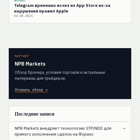
ЖУРНАЛ
Telegram временно исчез из App Store из-за
нарушения правил Apple
04.08.2026
ПАРТНЁР
NPB Markets
Обзор брокера, условия торговли и актуальные
материалы для трейдеров.
Открыть обзор →
Последние записи
NPB Markets внедряет технологию STP/NDD для
→
прямого исполнения сделок на Форекс