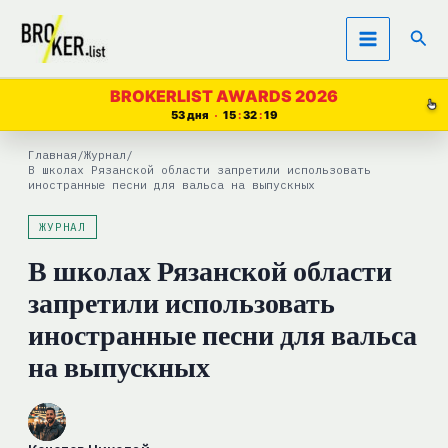
Перейти
Пои
к
содержимому
BROKERLIST AWARDS 2026
53 дня
15
32
19
Главная
/
Журнал
/
В школах Рязанской области запретили использовать
иностранные песни для вальса на выпускных
ЖУРНАЛ
В школах Рязанской области
запретили использовать
иностранные песни для вальса
на выпускных