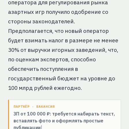
оператора для регулирования рынка
азартных игр получило одобрение со
стороны законодателей.
Предполагается, что новый оператор
будет взимать налог в размере не менее
30% от выручки игорных заведений, что,
по оценкам экспертов, способно
обеспечить поступления в
государственный бюджет на уровне до
100 млрд рублей ежегодно.
ПАРТНЁР · ВАКАНСИЯ
ЗП от 100 000 ₽: требуется набирать текст,
вставлять фото и оформлять простые
публикации