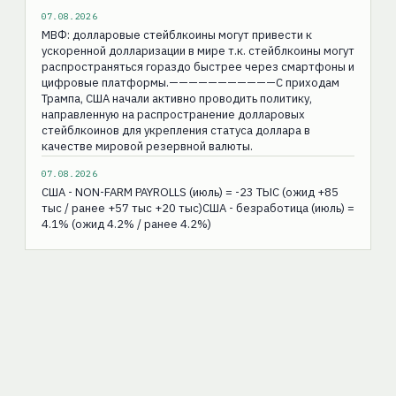
07.08.2026
МВФ: долларовые стейблкоины могут привести к
ускоренной долларизации в мире т.к. стейблкоины могут
распространяться гораздо быстрее через смартфоны и
цифровые платформы.———————————С приходам
Трампа, США начали активно проводить политику,
направленную на распространение долларовых
стейблкоинов для укрепления статуса доллара в
качестве мировой резервной валюты.
07.08.2026
США - NON-FARM PAYROLLS (июль) = -23 ТЫС (ожид +85
тыс / ранее +57 тыс +20 тыс)США - безработица (июль) =
4.1% (ожид 4.2% / ранее 4.2%)