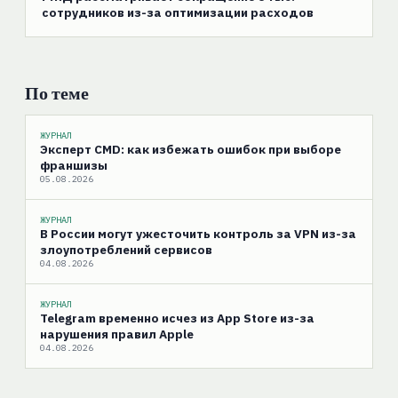
сотрудников из-за оптимизации расходов
По теме
ЖУРНАЛ
Эксперт CMD: как избежать ошибок при выборе
франшизы
05.08.2026
ЖУРНАЛ
В России могут ужесточить контроль за VPN из-за
злоупотреблений сервисов
04.08.2026
ЖУРНАЛ
Telegram временно исчез из App Store из-за
нарушения правил Apple
04.08.2026