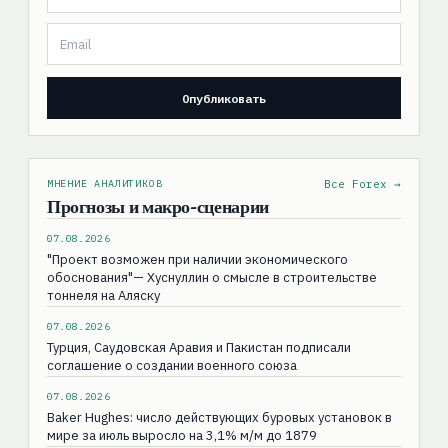
МНЕНИЕ АНАЛИТИКОВ
Все Forex →
Прогнозы и макро-сценарии
07.08.2026
"Проект возможен при наличии экономического
обоснования"— Хуснуллин о смысле в строительстве
тоннеля на Аляску
07.08.2026
Турция, Саудовская Аравия и Пакистан подписали
соглашение о создании военного союза
07.08.2026
Baker Hughes: число действующих буровых установок в
мире за июль выросло на 3,1% м/м до 1879