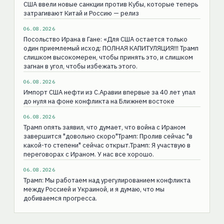
США ввели новые санкции против Кубы, которые теперь
затрагивают Китай и Россию — релиз
06.08.2026
Посольство Ирана в Гане: «Для США остаeтся только
один приемлемый исход: ПОЛНАЯ КАПИТУЛЯЦИЯ!!! Трамп
слишком высокомерен, чтобы принять это, и слишком
загнан в угол, чтобы избежать этого.
06.08.2026
Импорт США нефти из С.Аравии впервые за 40 лет упал
до нуля на фоне конфликта на Ближнем востоке
06.08.2026
Трамп опять заявил, что думает, что война с Ираном
завершится "довольно скоро"Трамп: Пролив сейчас "в
какой-то степени" сейчас открыт.Трамп: Я участвую в
переговорах с Ираном. У нас все хорошо.
06.08.2026
Трамп: Мы работаем над урегулированием конфликта
между Россией и Украиной, и я думаю, что мы
добиваемся прогресса.