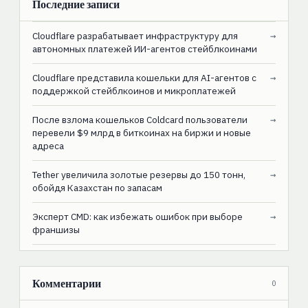
Последние записи
Cloudflare разрабатывает инфраструктуру для
→
автономных платежей ИИ-агентов стейблкоинами
Cloudflare представила кошельки для AI-агентов с
→
поддержкой стейблкоинов и микроплатежей
После взлома кошельков Coldcard пользователи
→
перевели $9 млрд в биткоинах на биржи и новые
адреса
Tether увеличила золотые резервы до 150 тонн,
→
обойдя Казахстан по запасам
Эксперт CMD: как избежать ошибок при выборе
→
франшизы
Комментарии
0