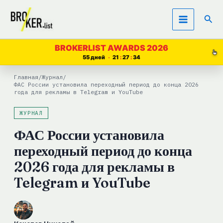
Перейти
Пои
к
содержимому
BROKERLIST AWARDS 2026
55 дней
21
27
33
Главная
/
Журнал
/
ФАС России установила переходный период до конца 2026
года для рекламы в Telegram и YouTube
ЖУРНАЛ
ФАС России установила
переходный период до конца
2026 года для рекламы в
Telegram и YouTube