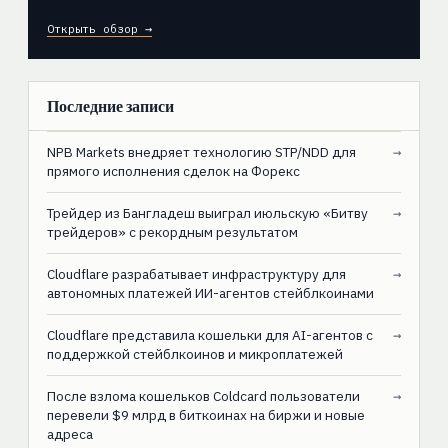
Открыть обзор →
Последние записи
NPB Markets внедряет технологию STP/NDD для
→
прямого исполнения сделок на Форекс
Трейдер из Бангладеш выиграл июльскую «Битву
→
трейдеров» с рекордным результатом
Cloudflare разрабатывает инфраструктуру для
→
автономных платежей ИИ-агентов стейблкоинами
Cloudflare представила кошельки для AI-агентов с
→
поддержкой стейблкоинов и микроплатежей
После взлома кошельков Coldcard пользователи
→
перевели $9 млрд в биткоинах на биржи и новые
адреса