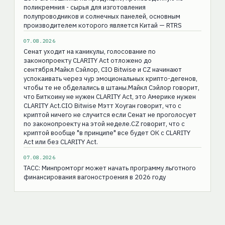
поликремния - сырья для изготовления
полупроводников ​и ​солнечных ​панелей, основным
⁠производителем которого является ‌Китай — RTRS
07.08.2026
Сенат уходит на каникулы, голосование по
законопроекту CLARITY Act отложено до
сентября.Майкл Сэйлор, CIO Bitwise и CZ начинают
успокаивать через чур эмоциональных крипто-дегенов,
чтобы те не обделались в штаны.Майкл Сэйлор говорит,
что Биткоину не нужен CLARITY Act, это Америке нужен
CLARITY Act.CIO Bitwise Мэтт Хоуган говорит, что с
криптой ничего не случится если Сенат не проголосует
по законопроекту на этой неделе.CZ говорит, что с
криптой вообще "в принципе" все будет ОК с CLARITY
Act или без CLARITY Act.
07.08.2026
ТАСС: Минпромторг может начать программу льготного
финансирования вагоностроения в 2026 году