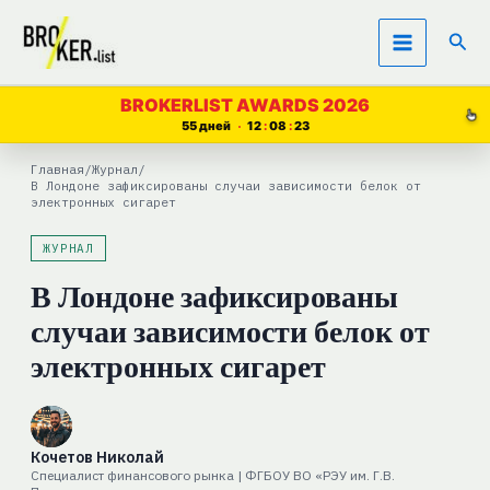
Перейти
Пои
к
содержимому
BROKERLIST AWARDS 2026
55 дней
12
08
22
Главная
/
Журнал
/
В Лондоне зафиксированы случаи зависимости белок от
электронных сигарет
ЖУРНАЛ
В Лондоне зафиксированы
случаи зависимости белок от
электронных сигарет
Кочетов Николай
Специалист финансового рынка | ФГБОУ ВО «РЭУ им. Г.В.