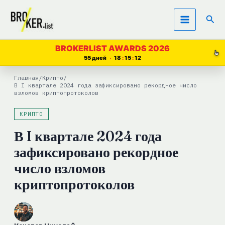
Перейти
Пои
к
содержимому
BROKERLIST AWARDS 2026
55 дней
18
15
11
Главная
/
Крипто
/
В I квартале 2024 года зафиксировано рекордное число
взломов криптопротоколов
КРИПТО
В I квартале 2024 года
зафиксировано рекордное
число взломов
криптопротоколов