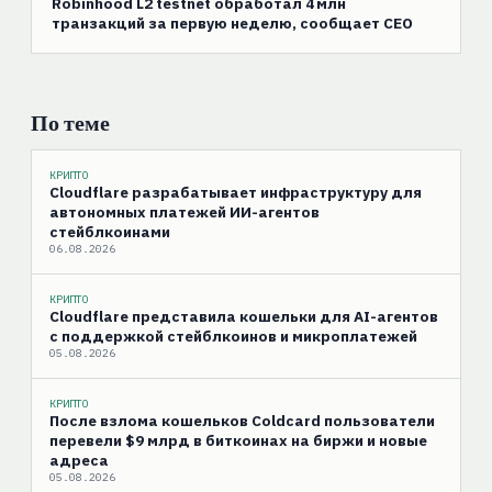
Robinhood L2 testnet обработал 4 млн
транзакций за первую неделю, сообщает CEO
По теме
КРИПТО
Cloudflare разрабатывает инфраструктуру для
автономных платежей ИИ-агентов
стейблкоинами
06.08.2026
КРИПТО
Cloudflare представила кошельки для AI-агентов
с поддержкой стейблкоинов и микроплатежей
05.08.2026
КРИПТО
После взлома кошельков Coldcard пользователи
перевели $9 млрд в биткоинах на биржи и новые
адреса
05.08.2026