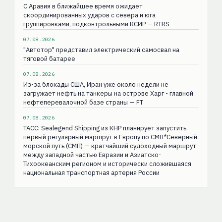
С.Аравия в ближайшее время ожидает
скоординированных ударов с севера и юга
группировками, подконтрольными КСИР — RTRS
07.08.2026
"Автотор" представил электрический самосвал на
тяговой батарее
07.08.2026
Из-за блокады США, Иран уже около недели не
загружает нефть на танкеры на острове Харг - главной
нефтеперевалочной базе страны — FT
07.08.2026
ТАСС: Sealegend Shipping из КНР планирует запустить
первый регулярный маршрут в Европу по СМП*Северный
морской путь (СМП) — кратчайший судоходный маршрут
между западной частью Евразии и Азиатско-
Тихоокеанским регионом и исторически сложившаяся
национальная транспортная артерия России