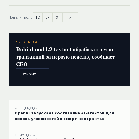
Поделиться:
Tg
Вк
X
↗
ЧИТАТЬ ДАЛЕЕ
Robinhood L2 testnet обработал 4 млн
транзакций за первую неделю, сообщает
CEO
Открыть →
← ПРЕДЫДУЩАЯ
OpenAI запускает состязание AI‑агентов для
поиска уязвимостей в смарт‑контрактах
СЛЕДУЮЩАЯ →