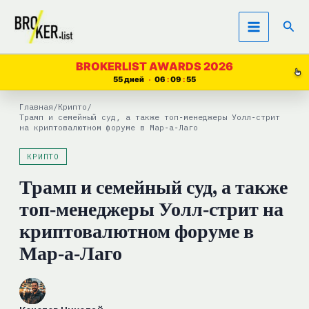
Перейти
Пои
к
содержимому
BROKERLIST AWARDS 2026
55 дней
06
09
54
Главная
/
Крипто
/
Трамп и семейный суд, а также топ‑менеджеры Уолл‑стрит
на криптовалютном форуме в Мар‑а‑Лаго
КРИПТО
Трамп и семейный суд, а также
топ‑менеджеры Уолл‑стрит на
криптовалютном форуме в
Мар‑а‑Лаго