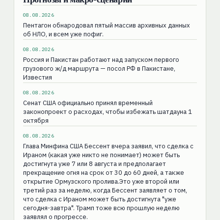
08.08.2026
Пентагон обнародовал пятый массив архивных данных
об НЛО, и всем уже пофиг.
08.08.2026
Россия и Пакистан работают над запуском первого
грузового ж/д маршрута — посол РФ в Пакистане,
Известия
08.08.2026
Сенат США официально принял временный
законопроект о расходах, чтобы избежать шатдауна 1
октября
08.08.2026
Глава Минфина США Бессент вчера заявил, что сделка с
Ираном (какая уже никто не понимает) может быть
достигнута уже 7 или 8 августа и предполагает
прекращение огня на срок от 30 до 60 дней, а также
открытие Ормузского пролива.Это уже второй или
третий раз за неделю, когда Бессент заявляет о том,
что сделка с Ираном может быть достигнута "уже
сегодня-завтра". Трамп тоже всю прошлую неделю
заявлял о прогрессе.