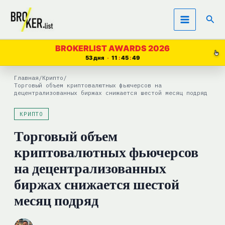
Перейти
Пои
к
содержимому
BROKERLIST AWARDS 2026
53 дня
11
45
48
Главная
/
Крипто
/
Торговый объем криптовалютных фьючерсов на
децентрализованных биржах снижается шестой месяц подряд
КРИПТО
Торговый объем
криптовалютных фьючерсов
на децентрализованных
биржах снижается шестой
месяц подряд