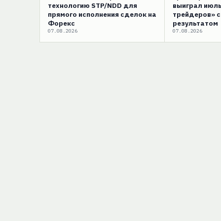
технологию STP/NDD для
выиграл июль
прямого исполнения сделок на
трейдеров» 
Форекс
результатом
07.08.2026
07.08.2026