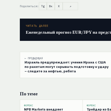
Поделиться:
Tg
Вк
X
↗
ЧИТАТЬ ДАЛЕЕ
Еженедельный прогноз EUR/JPY на предс
← ПРЕДЫДУЩАЯ
Израиль предупреждает: учения Ирана с США
по ракетам могут скрывать подготовку к удару
– следите за нефтью, ребята
По теме
ФОРЕКС
ФОРЕКС
NPB Markets внедряет
Трейдер из 