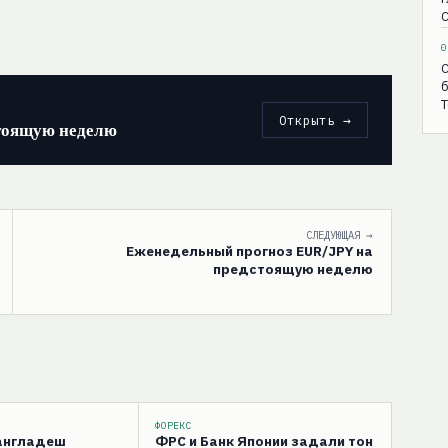
С
0
С
б
T
Открыть →
тоящую неделю
СЛЕДУЮЩАЯ →
Еженедельный прогноз EUR/JPY на
предстоящую неделю
ФОРЕКС
Бангладеш
ФРС и Банк Японии задали тон