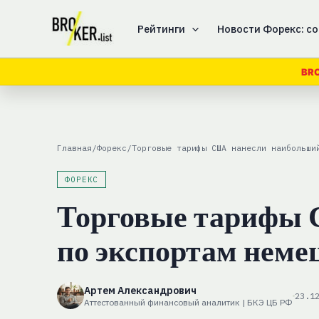
Перейти
к
Рейтинги
Новости Форекс: со
содержимому
BRO
Главная
/
Форекс
/
Торговые тарифы США нанесли наибольши
ФОРЕКС
Торговые тарифы 
по экспортам неме
Артем Александрович
23.1
Аттестованный финансовый аналитик | БКЭ ЦБ РФ