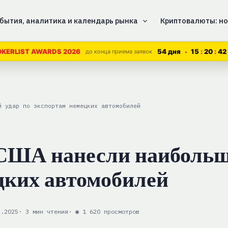
бытия, аналитика и календарь рынка
Криптовалюты: но
54 дня
15
20
42
KERLIST AWARDS 2026
до конца приема заявок
й удар по экспортам немецких автомобилей
США нанесли наибольш
цких автомобилей
2.2025
· 3 мин чтения
· ◉ 1 620 просмотров