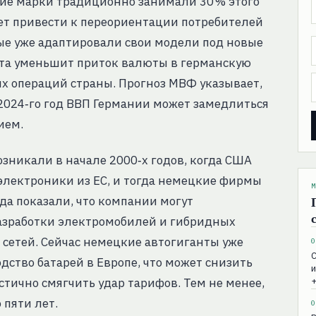
кие марки традиционно занимали 30 % этого
ет привести к переориентации потребителей
ые уже адаптировали свои модели под новые
рта уменьшит приток валюты в германскую
их операций страны. Прогноз МВФ указывает,
 2024‑го год ВВП Германии может замедлиться
ием.
никали в начале 2000‑х годов, когда США
электроники из ЕС, и тогда немецкие фирмы
М
ода показали, что компании могут
разработки электромобилей и гибридных
 сетей. Сейчас немецкие автогиганты уже
0
С
дство батарей в Европе, что может снизить
и
стично смягчить удар тарифов. Тем не менее,
+
 пяти лет.
0