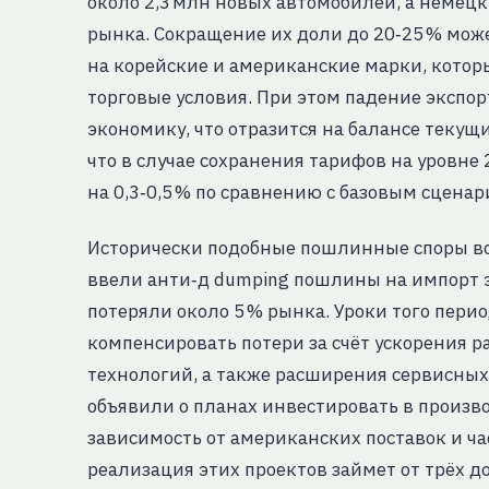
около 2,3 млн новых автомобилей, а немец
рынка. Сокращение их доли до 20‑25 % мож
на корейские и американские марки, котор
торговые условия. При этом падение экспо
экономику, что отразится на балансе текущ
что в случае сохранения тарифов на уровне
на 0,3‑0,5 % по сравнению с базовым сценар
Исторически подобные пошлинные споры воз
ввели анти‑д dumping пошлины на импорт 
потеряли около 5 % рынка. Уроки того пери
компенсировать потери за счёт ускорения 
технологий, а также расширения сервисных
объявили о планах инвестировать в произво
зависимость от американских поставок и ча
реализация этих проектов займет от трёх до