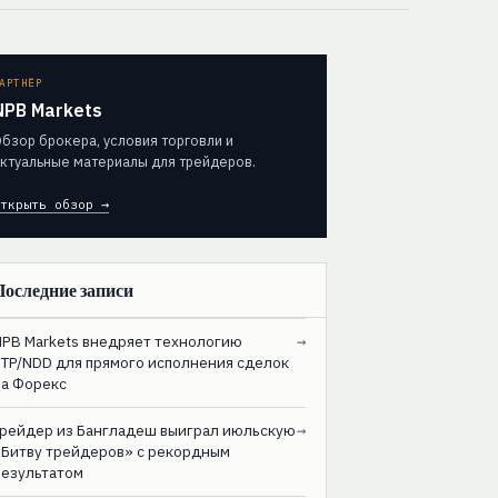
АРТНЁР
NPB Markets
бзор брокера, условия торговли и
ктуальные материалы для трейдеров.
ткрыть обзор →
Последние записи
NPB Markets внедряет технологию
→
STP/NDD для прямого исполнения сделок
на Форекс
Трейдер из Бангладеш выиграл июльскую
→
«Битву трейдеров» с рекордным
результатом