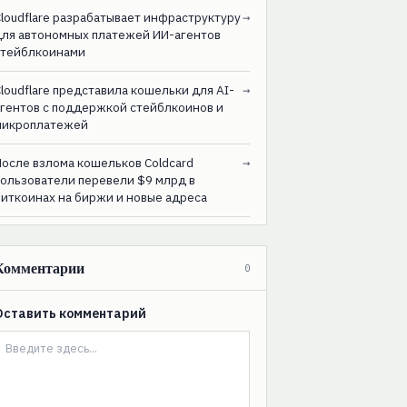
loudflare разрабатывает инфраструктуру
→
для автономных платежей ИИ-агентов
стейблкоинами
loudflare представила кошельки для AI-
→
агентов с поддержкой стейблкоинов и
микроплатежей
После взлома кошельков Coldcard
→
пользователи перевели $9 млрд в
биткоинах на биржи и новые адреса
Комментарии
0
Оставить комментарий