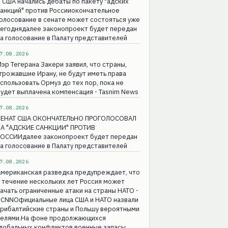
 США начались дебаты по пакету "адских
анкций" против Россииокончательное
олосование в сенате может состояться уже
сегоднядалее законопроект будет передан
а голосование в Палату представителей
7.08.2026
эр Тегерана Закери заявил, что страны,
грожавшие Ирану, не будут иметь права
спользовать Ормуз до тех пор, пока не
удет выплачена компенсация - Tasnim News
7.08.2026
СЕНАТ США ОКОНЧАТЕЛЬНО ПРОГОЛОСОВАЛ
ЗА "АДСКИЕ САНКЦИИ" ПРОТИВ
РОССИИдалее законопроект будет передан
а голосование в Палату представителей
7.08.2026
Американская разведка предупреждает, что
 течение нескольких лет Россия может
ачать ограниченные атаки на страны НАТО -
 CNNОфициальные лица США и НАТО назвали
прибалтийские страны и Польшу вероятными
целями.На фоне продолжающихся
глобальных конфликтов военные запасы