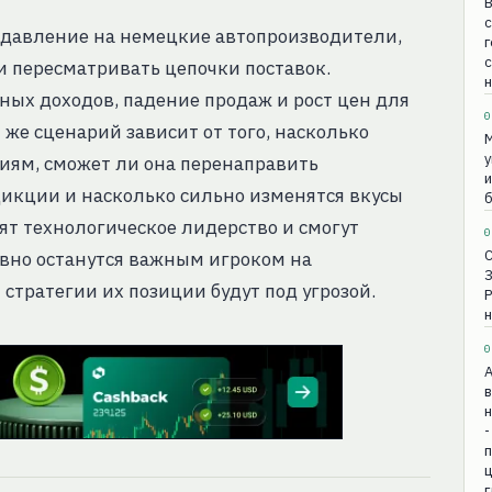
В
с
 давление на немецкие автопроизводители,
г
и пересматривать цепочки поставок.
н
ых доходов, падение продаж и рост цен для
0
же сценарий зависит от того, насколько
М
у
виям, сможет ли она перенаправить
и
икции и насколько сильно изменятся вкусы
б
ят технологическое лидерство и смогут
0
вно останутся важным игроком на
стратегии их позиции будут под угрозой.
н
0
в
н
-