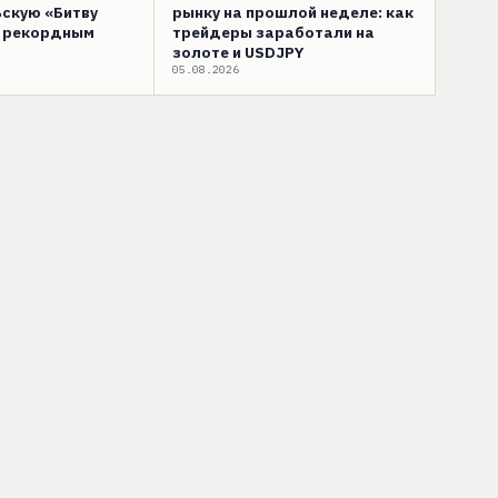
скую «Битву
рынку на прошлой неделе: как
с рекордным
трейдеры заработали на
золоте и USDJPY
05.08.2026