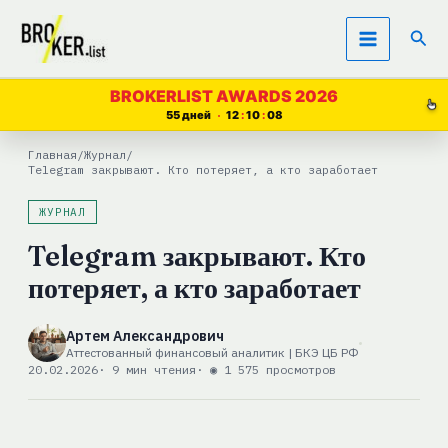
Перейти
Пои
к
содержимому
BROKERLIST AWARDS 2026
55 дней
12
10
07
Главная
/
Журнал
/
Telegram закрывают. Кто потеряет, а кто заработает
ЖУРНАЛ
Telegram закрывают. Кто
потеряет, а кто заработает
Артем Александрович
Аттестованный финансовый аналитик | БКЭ ЦБ РФ
20.02.2026
· 9 мин чтения
· ◉ 1 575 просмотров