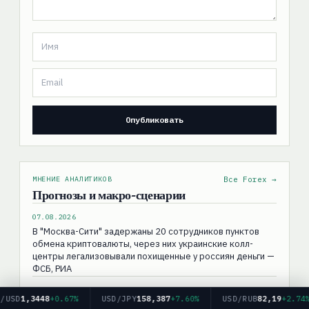
МНЕНИЕ АНАЛИТИКОВ
Все Forex →
Прогнозы и макро-сценарии
07.08.2026
В "Москва-Сити" задержаны 20 сотрудников пунктов
обмена криптовалюты, через них украинские колл-
центры легализовывали похищенные у россиян деньги —
ФСБ, РИА
07.08.2026
D
1,3448
+0.67%
USD/JPY
158,387
+7.60%
USD/RUB
82,19
+2.74%
Турция, Саудовская Аравия и Пакистан намерены