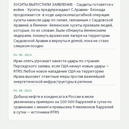
ХУСИТЫ ВЫПУСТИЛИ ЗАЯВЛЕНИЕ: - Саудиты готовятся к
войне - Хуситы предупреждают С.Аравию- блокада
продолжается- в ходе широкомасштабной операции
хуситы нанесли удар по силам, связанным с Саудовской
Аравией, в Йемене- йеменские хуситы призвали людей,
которые, по их словам, были обмануты йеменскими
лидерами, покинуть вражеские лагеря на территории
Саудовской Аравии и вернуться домой, пока не стало
слишком поздно
06.08.2026
Иран опять угрожает нанести удары по странам
Персидского залива, если США начнут новые удары —
RTRS Любое новое нападение США на территорию
Ирана вызовет ответные меры против важнейшей
энергетической инфраструктуры в регионе.
06.08.2026
Добыча нефти и конденсата в России в июле
увеличилась примерно на 100 000 баррелей в сутки по
сравнению с июнем и превысила 9 миллионов баррелей
в сутки — источники RTRS