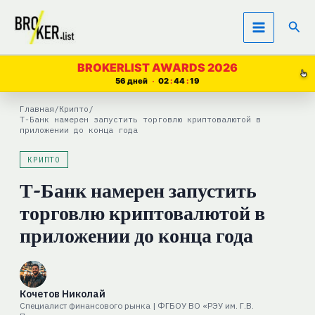
Перейти
Пои
к
содержимому
BROKERLIST AWARDS 2026
56 дней
02
44
19
Главная
/
Крипто
/
Т-Банк намерен запустить торговлю криптовалютой в
приложении до конца года
КРИПТО
Т-Банк намерен запустить
торговлю криптовалютой в
приложении до конца года
Кочетов Николай
Специалист финансового рынка | ФГБОУ ВО «РЭУ им. Г.В.