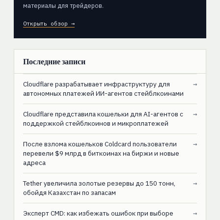
материалы для трейдеров.
Открыть обзор →
Последние записи
Cloudflare разрабатывает инфраструктуру для
→
автономных платежей ИИ-агентов стейблкоинами
Cloudflare представила кошельки для AI-агентов с
→
поддержкой стейблкоинов и микроплатежей
После взлома кошельков Coldcard пользователи
→
перевели $9 млрд в биткоинах на биржи и новые
адреса
Tether увеличила золотые резервы до 150 тонн,
→
обойдя Казахстан по запасам
Эксперт CMD: как избежать ошибок при выборе
→