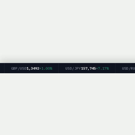
GBP/USD
1,3492
+1.00%
USD/JPY
157,745
+7.17%
USD/RUB
8
BrokerList.
Политика конфиденциальности
|
Об