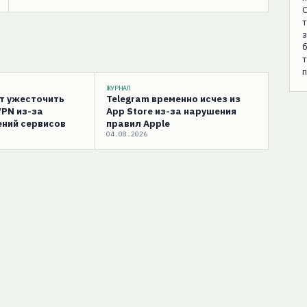
О
т
з
б
п
ЖУРНАЛ
ут ужесточить
Telegram временно исчез из
VPN из-за
App Store из-за нарушения
ний сервисов
правил Apple
04.08.2026