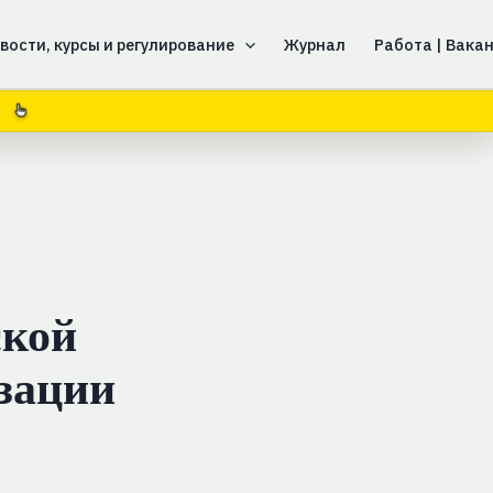
вости, курсы и регулирование
Журнал
Работа | Вака
ской
изации