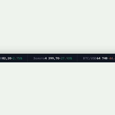
2,20
+2.75%
Золото
4 399,70
+27.93%
BTC/USD
64 748
-44.42
Главная
Рейтинг брокеров
Форекс
Крипто
Блог
info — информационный ресурс. Мы не оказываем финансовых услуг и не дае
рекомендаций. Торговля на финансовых рынках связана с рисками.
работка персональных данных
|
Для партнёров:
mail@brokerlist.info
|
© 2025 Bro