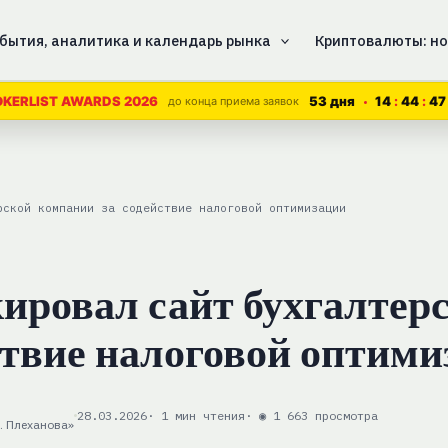
бытия, аналитика и календарь рынка
Криптовалюты: но
53 дня
14
44
46
KERLIST AWARDS 2026
до конца приема заявок
рской компании за содействие налоговой оптимизации
ировал сайт бухгалтер
ствие налоговой оптим
28.03.2026
· 1 мин чтения
· ◉ 1 663 просмотра
. Плеханова»