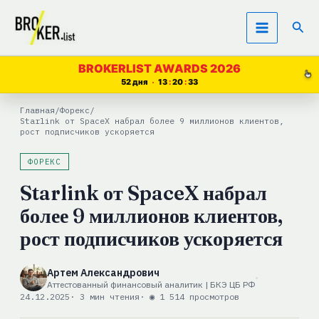
Перейти
Пои
к
содержимому
BROKERLIST AWARDS 2026
52 дня
13
20
33
Главная
/
Форекс
/
Starlink от SpaceX набрал более 9 миллионов клиентов,
рост подписчиков ускоряется
ФОРЕКС
Starlink от SpaceX набрал
более 9 миллионов клиентов,
рост подписчиков ускоряется
Артем Александрович
Аттестованный финансовый аналитик | БКЭ ЦБ РФ
24.12.2025
· 3 мин чтения
· ◉ 1 514 просмотров