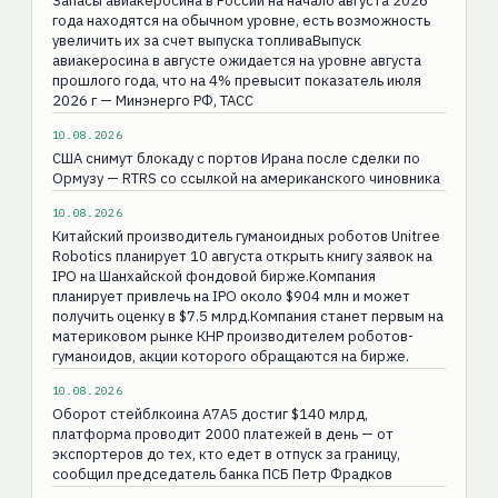
Запасы авиакеросина в России на начало августа 2026
года находятся на обычном уровне, есть возможность
увеличить их за счет выпуска топливаВыпуск
авиакеросина в августе ожидается на уровне августа
прошлого года, что на 4% превысит показатель июля
2026 г — Минэнерго РФ, ТАСС
10.08.2026
США снимут блокаду с портов Ирана после сделки по
Ормузу — RTRS со ссылкой на американского чиновника
10.08.2026
Китайский производитель гуманоидных роботов Unitree
Robotics планирует 10 августа открыть книгу заявок на
IPO на Шанхайской фондовой бирже.Компания
планирует привлечь на IPO около $904 млн и может
получить оценку в $7.5 млрд.Компания станет первым на
материковом рынке КНР производителем роботов-
гуманоидов, акции которого обращаются на бирже.
10.08.2026
Оборот стейблкоина А7А5 достиг $140 млрд,
платформа проводит 2000 платежей в день — от
экспортеров до тех, кто едет в отпуск за границу,
сообщил председатель банка ПСБ Петр Фрадков