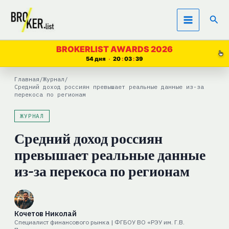
Перейти
Пои
к
содержимому
BROKERLIST AWARDS 2026
54 дня
20
03
38
Главная
/
Журнал
/
Средний доход россиян превышает реальные данные из-за
перекоса по регионам
ЖУРНАЛ
Средний доход россиян
превышает реальные данные
из-за перекоса по регионам
Кочетов Николай
Специалист финансового рынка | ФГБОУ ВО «РЭУ им. Г.В.