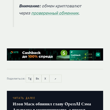
Внимание:
обмен криптовалют
через
проверенный обменник
.
Поделиться:
Tg
Вк
X
↗
ЧИТАТЬ ДАЛЕЕ
Илон Маск обвинил главу OpenAI Сэма
Альтмана в мошенничестве, а проект