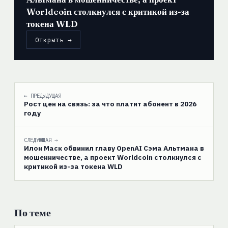
Worldcoin столкнулся с критикой из-за
токена WLD
Открыть →
← ПРЕДЫДУЩАЯ
Рост цен на связь: за что платит абонент в 2026
году
СЛЕДУЮЩАЯ →
Илон Маск обвинил главу OpenAI Сэма Альтмана в
мошенничестве, а проект Worldcoin столкнулся с
критикой из-за токена WLD
По теме