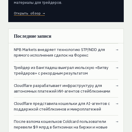
материалы для трейдеров.
Открыть обзор →
Последние записи
NPB Markets внедряет технологию STP/NDD для
→
прямого исполнения сделок на Форекс
Трейдер из Бангладеш выиграл июльскую «Битву
→
трейдеров» с рекордным результатом
Cloudflare разрабатывает инфраструктуру для
→
автономных платежей ИИ-агентов стейблкоинами
Cloudflare представила кошельки для AI-агентов с
→
поддержкой стейблкоинов и микроплатежей
После взлома кошельков Coldcard пользователи
→
перевели $9 млрд в биткоинах на биржи и новые