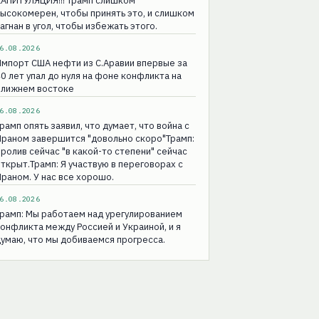
КАПИТУЛЯЦИЯ!!! Трамп слишком
ысокомерен, чтобы принять это, и слишком
агнан в угол, чтобы избежать этого.
6.08.2026
мпорт США нефти из С.Аравии впервые за
0 лет упал до нуля на фоне конфликта на
Ближнем востоке
6.08.2026
рамп опять заявил, что думает, что война с
раном завершится "довольно скоро"Трамп:
ролив сейчас "в какой-то степени" сейчас
ткрыт.Трамп: Я участвую в переговорах с
раном. У нас все хорошо.
6.08.2026
рамп: Мы работаем над урегулированием
онфликта между Россией и Украиной, и я
умаю, что мы добиваемся прогресса.