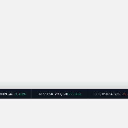
81,46
+1.83%
Золото
4 293,50
+27.03%
BTC/USD
64 235
-45.33
Главная
Рейтинг брокеров
Форекс
Крипто
Блог