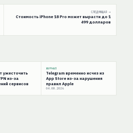
СЛЕДУЮЩАЯ →
Стоимость iPhone 18 Pro может вырасти до 1
499 долларов
ЖУРНАЛ
ут ужесточить
Telegram временно исчез из
VPN из-за
App Store из-за нарушения
ний сервисов
правил Apple
04.08.2026