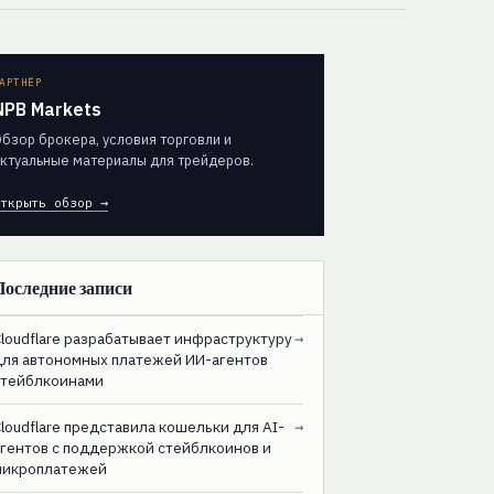
АРТНЁР
NPB Markets
бзор брокера, условия торговли и
ктуальные материалы для трейдеров.
ткрыть обзор →
Последние записи
loudflare разрабатывает инфраструктуру
→
для автономных платежей ИИ-агентов
стейблкоинами
loudflare представила кошельки для AI-
→
агентов с поддержкой стейблкоинов и
микроплатежей