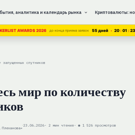
бытия, аналитика и календарь рынка
Криптовалюты: но
55 дней
20
01
2
KERLIST AWARDS 2026
до конца приема заявок
у запущенных спутников
есь мир по количеству
иков
23.06.2026
· 2 мин чтения
· ◉ 1 526 просмотров
. Плеханова»