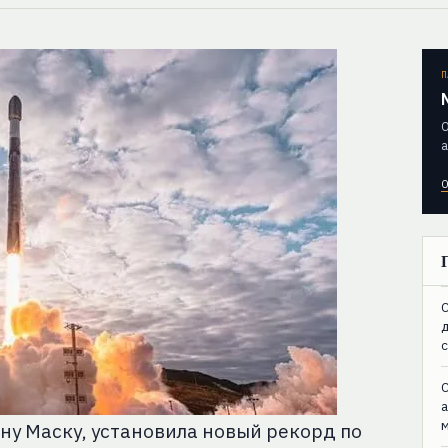
П
О
а
О
C
C
ну Маску, установила новый рекорд по