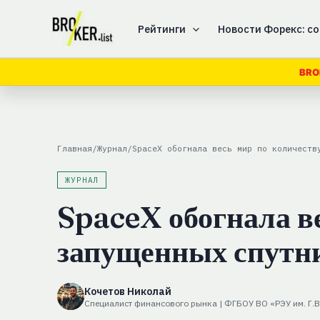
Перейти
к
Рейтинги
Новости Форекс: со
содержимому
BRO
Главная
/
Журнал
/
SpaceX обогнала весь мир по количеств
ЖУРНАЛ
SpaceX обогнала в
запущенных спутн
Кочетов Николай
Специалист финансового рынка | ФГБОУ ВО «РЭУ им. Г.В