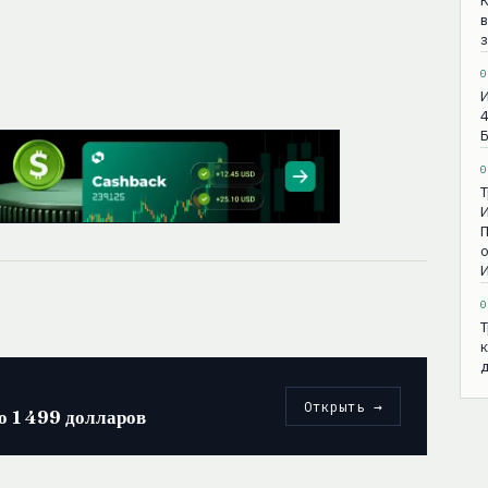
в
з
0
И
4
0
Т
И
П
о
И
0
Т
к
д
Открыть →
о 1 499 долларов