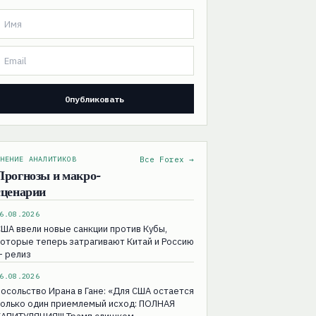
НЕНИЕ АНАЛИТИКОВ
Все Forex →
Прогнозы и макро-
сценарии
6.08.2026
ША ввели новые санкции против Кубы,
оторые теперь затрагивают Китай и Россию
— релиз
6.08.2026
осольство Ирана в Гане: «Для США остаeтся
только один приемлемый исход: ПОЛНАЯ