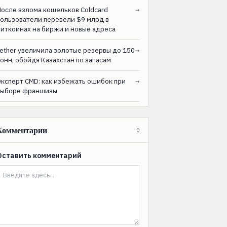
После взлома кошельков Coldcard
→
пользователи перевели $9 млрд в
биткоинах на биржи и новые адреса
ether увеличила золотые резервы до 150
→
онн, обойдя Казахстан по запасам
Эксперт CMD: как избежать ошибок при
→
выборе франшизы
Комментарии
0
Оставить комментарий