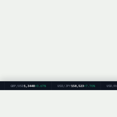
GBP/USD
1,3448
+0.67%
USD/JPY
158,523
+7.70%
USD/RUB