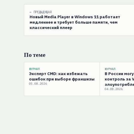
← ПРЕДЫДУЩАЯ
Новый Media Player в Windows 11 работает
медленнее и требует больше памяти, чем
классический плеер
По теме
ЖУРНАЛ
ЖУРНАЛ
Эксперт CMD: как избежать
В России мог
ошибок при выборе франшизы
контроль за 
05.08.2026
злоупотребле
04.08.2026