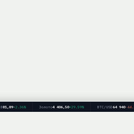
1,89
+2.36%
Золото
4 406,50
+29.59%
BTC/USD
64 940
-44.73
Главная
Рейтинг брокеров
Форекс
Крипто
Блог