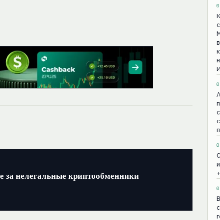
0
К
М
в
к
0
А
с
0
С
и
+
ие за нелегальные криптообменники
0
В
с
г