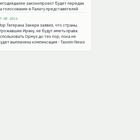
сегоднядалее законопроект будет передан
а голосование в Палату представителей
7.08.2026
эр Тегерана Закери заявил, что страны,
грожавшие Ирану, не будут иметь права
спользовать Ормуз до тех пор, пока не
удет выплачена компенсация - Tasnim News