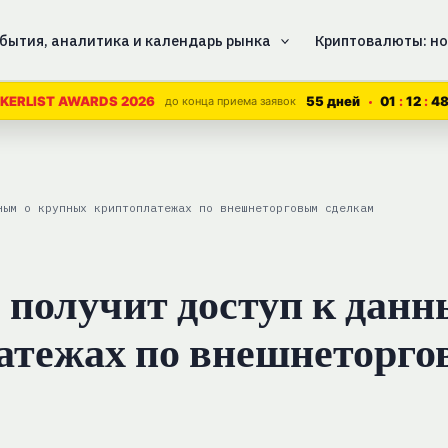
бытия, аналитика и календарь рынка
Криптовалюты: но
55 дней
01
12
4
KERLIST AWARDS 2026
до конца приема заявок
ным о крупных криптоплатежах по внешнеторговым сделкам
получит доступ к данн
атежах по внешнеторг