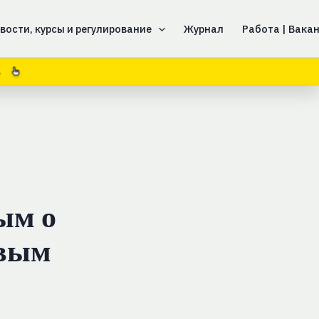
вости, курсы и регулирование
Журнал
Работа | Вака
8
ым о
овым