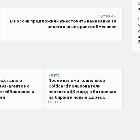
н
СЛЕДУЮЩАЯ →
0
В России предложили ужесточить наказание за
М
нелегальные криптообменники
у
и
б
КРИПТО
редставила
После взлома кошельков
 AI-агентов с
Coldcard пользователи
стейблкоинов и
перевели $9 млрд в биткоинах
ей
на биржи и новые адреса
05.08.2026