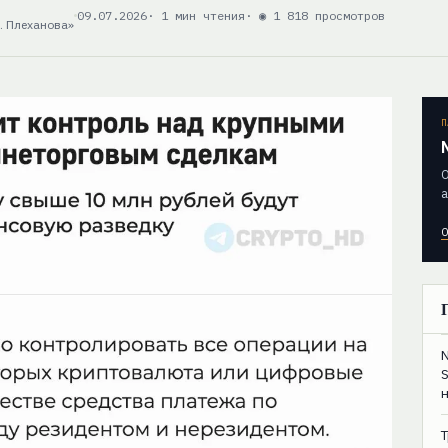
09.07.2026
· 1 мин чтения
· ◉ 1 818 просмотров
. Плеханова»
П
О
а
О