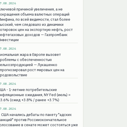
7.08.2026
лючевой причиной увеличения, а не
сокращения объема валютных операций
инфина, по всей видимости, стал более
ысокий, чем следовало из динамики
отировок цен на экспортную нефть, рост
нефтегазовых доходов — Газпромбанк
Инвестиции
7.08.2026
номальная жара в Европе вызовет
проблемы с обеспеченностью
сельхозпродукцией — Лукашенко
прогнозировал рост мировых цен на
продовольствие
7.08.2026
ША - 1-летние потребительские
нфляционные ожидания, NY Fed (июль) =
3.6% (ожид +3.8% / ранее +3.7%)
7.08.2026
 США начались дебаты по пакету "адских
анкций" против Россииокончательное
олосование в сенате может состояться уже