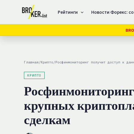
Перейти
к
Рейтинги
Новости Форекс: со
содержимому
BRO
Главная
/
Крипто
/
Росфинмониторинг получит доступ к дан
КРИПТО
Росфинмониторинг 
крупных криптопл
сделкам