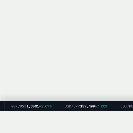
GBP/USD
1,3501
+1.07%
USD/JPY
157,499
+7.00%
USD/RUB
8