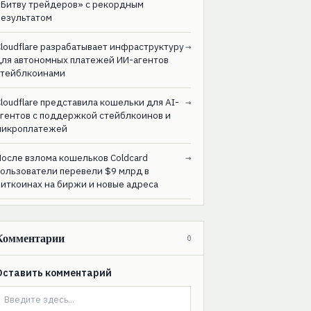
«Битву трейдеров» с рекордным
результатом
loudflare разрабатывает инфраструктуру
→
для автономных платежей ИИ-агентов
стейблкоинами
loudflare представила кошельки для AI-
→
агентов с поддержкой стейблкоинов и
микроплатежей
После взлома кошельков Coldcard
→
пользователи перевели $9 млрд в
биткоинах на биржи и новые адреса
Комментарии
0
Оставить комментарий