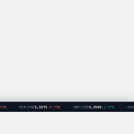
%
EUR/USD
1,1571
-0.79%
GBP/USD
1,3501
+1.07%
USD/J