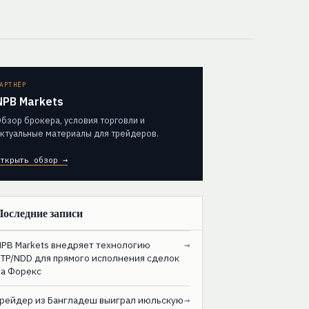
АРТНЁР
NPB Markets
бзор брокера, условия торговли и
ктуальные материалы для трейдеров.
ткрыть обзор →
Последние записи
NPB Markets внедряет технологию
→
STP/NDD для прямого исполнения сделок
на Форекс
Трейдер из Бангладеш выиграл июльскую
→