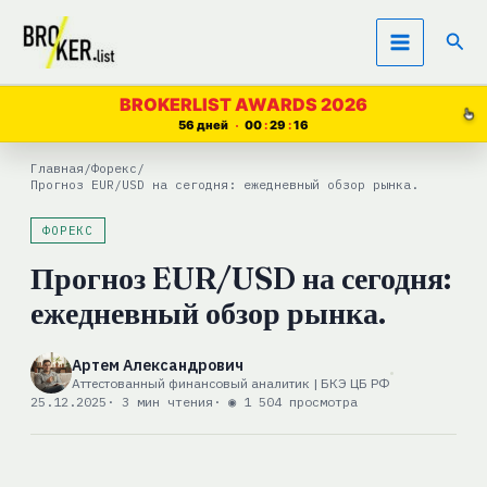
Перейти
Пои
к
содержимому
BROKERLIST AWARDS 2026
56 дней
00
29
15
Главная
/
Форекс
/
Прогноз EUR/USD на сегодня: ежедневный обзор рынка.
ФОРЕКС
Прогноз EUR/USD на сегодня:
ежедневный обзор рынка.
Артем Александрович
Аттестованный финансовый аналитик | БКЭ ЦБ РФ
25.12.2025
· 3 мин чтения
· ◉ 1 504 просмотра