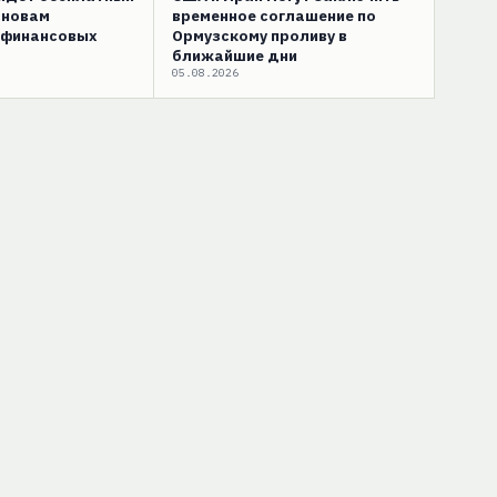
сновам
временное соглашение по
 финансовых
Ормузскому проливу в
ближайшие дни
05.08.2026