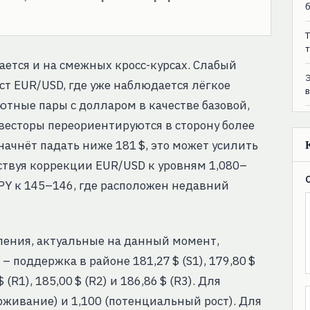
T
т
ется и на смежных кросс-курсах. Слабый
ст EUR/USD, где уже наблюдается лёгкое
ютные пары с долларом в качестве базовой,
весторы переориентируются в сторону более
начнёт падать ниже 181 $, это может усилить
бствуя коррекции EUR/USD к уровням 1,080–
JPY к 145–146, где расположен недавний
ления, актуальные на данный момент,
 поддержка в районе 181,27 $ (S1), 179,80 $
 (R1), 185,00 $ (R2) и 186,86 $ (R3). Для
рживание) и 1,100 (потенциальный рост). Для