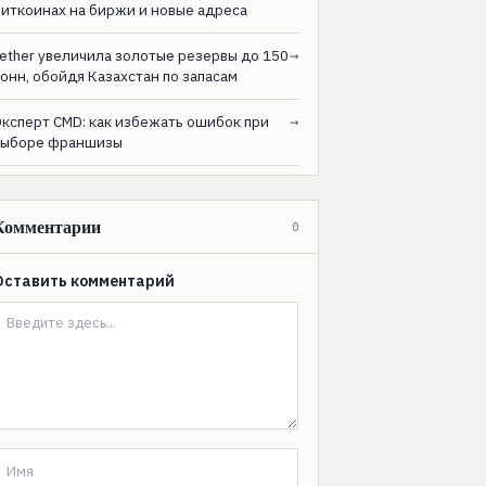
биткоинах на биржи и новые адреса
ether увеличила золотые резервы до 150
→
онн, обойдя Казахстан по запасам
Эксперт CMD: как избежать ошибок при
→
выборе франшизы
Комментарии
0
Оставить комментарий