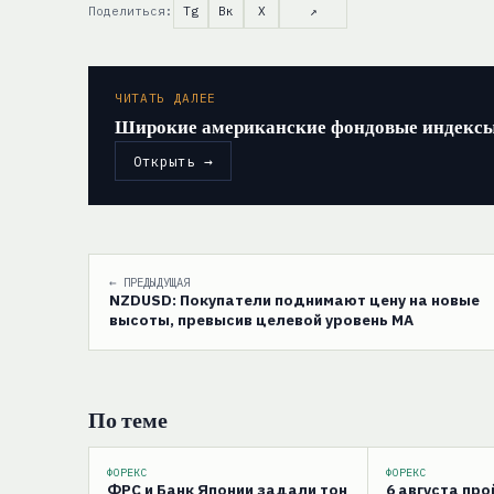
Поделиться:
Tg
Вк
X
↗
ЧИТАТЬ ДАЛЕЕ
Широкие американские фондовые индексы 
Открыть →
← ПРЕДЫДУЩАЯ
NZDUSD: Покупатели поднимают цену на новые
высоты, превысив целевой уровень MA
По теме
ФОРЕКС
ФОРЕКС
ФРС и Банк Японии задали тон
6 августа пр