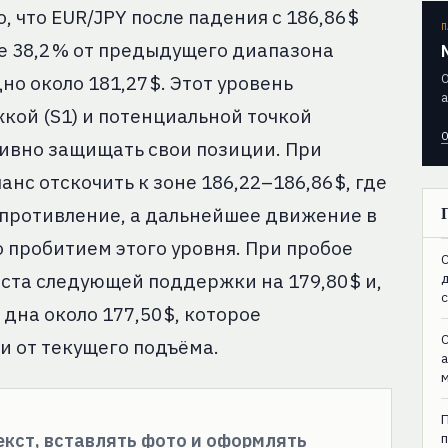
, что EUR/JPY после падения с 186,86 $
П
 38,2 % от предыдущего диапазона
О
но около 181,27 $. Этот уровень
а
ой (S1) и потенциальной точкой
О
тивно защищать свои позиции. При
нс отскочить к зоне 186,22–186,86 $, где
противление, а дальнейшее движение в
 пробитием этого уровня. При пробое
C
еста следующей поддержки на 179,80 $ и,
 дна около 177,50 $, которое
C
и от текущего подъёма.
текст, вставлять фото и оформлять