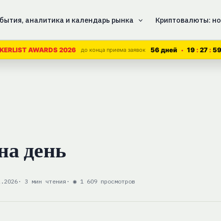
бытия, аналитика и календарь рынка
Криптовалюты: но
56 дней
19
27
5
KERLIST AWARDS 2026
до конца приема заявок
на день
2.2026
· 3 мин чтения
· ◉ 1 609 просмотров