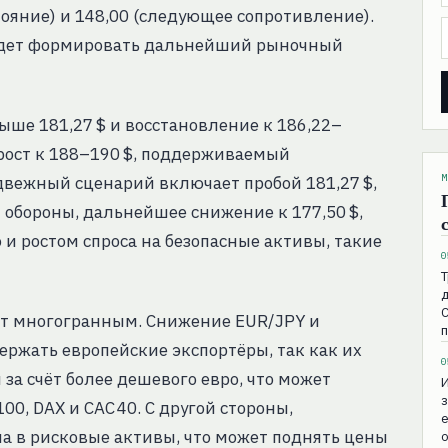
ояние) и 148,00 (следующее сопротивление).
будет формировать дальнейший рыночный
ше 181,27 $ и восстановление к 186,22–
 рост к 188–190 $, поддерживаемый
М
вежный сценарий включает пробой 181,27 $,
й обороны, дальнейшее снижение к 177,50 $,
 и ростом спроса на безопасные активы, такие
0
Т
д
С
ет многогранным. Снижение EUR/JPY и
ержать европейские экспортёры, так как их
0
за счёт более дешевого евро, что может
з
0, DAX и CAC 40. С другой стороны,
е
а в рисковые активы, что может поднять цены
о