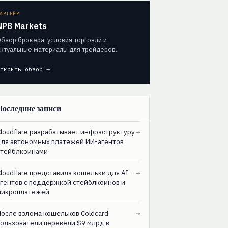
АРТНЁР
NPB Markets
бзор брокера, условия торговли и
ктуальные материалы для трейдеров.
ткрыть обзор →
Последние записи
loudflare разрабатывает инфраструктуру
→
для автономных платежей ИИ-агентов
стейблкоинами
loudflare представила кошельки для AI-
→
агентов с поддержкой стейблкоинов и
микроплатежей
После взлома кошельков Coldcard
→
пользователи перевели $9 млрд в