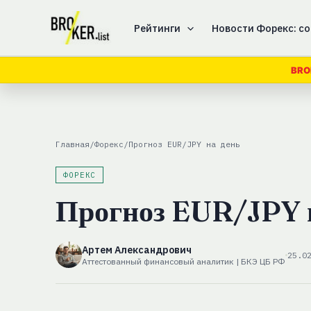
Перейти
к
Рейтинги
Новости Форекс: со
содержимому
BRO
Главная
/
Форекс
/
Прогноз EUR/JPY на день
ФОРЕКС
Прогноз EUR/JPY 
Артем Александрович
25.0
Аттестованный финансовый аналитик | БКЭ ЦБ РФ