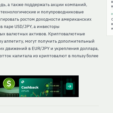
едь, а также поддержать акции компаний,
в
к технологические и полупроводниковые
0
гировать ростом доходности американских
C
в
в паре USD/JPY, а инвесторы
ных валютных активов. Криптовалютные
у аппетиту, могут получить дополнительный
ьих движений в EUR/JPY и укрепления доллара,
отток капитала из криптовалют в пользу более