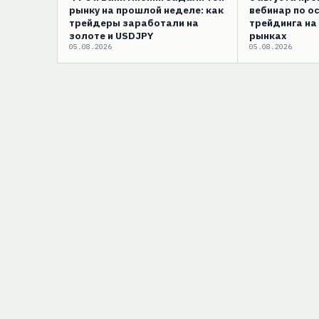
рынку на прошлой неделе: как
вебинар по о
трейдеры заработали на
трейдинга на
золоте и USDJPY
рынках
05.08.2026
05.08.2026