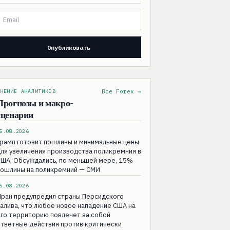
НЕНИЕ АНАЛИТИКОВ
Все Forex →
Прогнозы и макро-
сценарии
5.08.2026
рамп готовит пошлины и минимальные цены
ля увеличения производства поликремния в
ША. Обсуждались, по меньшей мере, 15%
пошлины на поликремний — СМИ
5.08.2026
Иран предупредил страны Персидского
алива, что любое новое нападение США на
го территорию повлечет за собой
тветные действия против критически