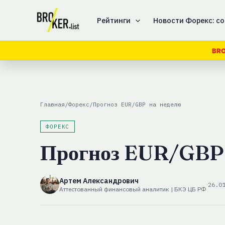
Перейти
к
Рейтинги
Новости Форекс: со
содержимому
BRO
Главная
/
Форекс
/
Прогноз EUR/GBP на неделю
ФОРЕКС
Прогноз EUR/GBP 
Артем Александрович
26.0
Аттестованный финансовый аналитик | БКЭ ЦБ РФ