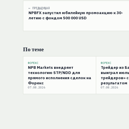
← ПРЕДЫДУЩАЯ
NPBFX запустил юбилейную промоакцию к 30-
летию с фондом 500 000 USD
По теме
ФОРЕКС
ФОРЕКС
NPB Markets внедряет
Трейдер из 
технологию STP/NDD для
выиграл июль
прямого исполнения сделок на
трейдеров» 
Форекс
результатом
07.08.2026
07.08.2026