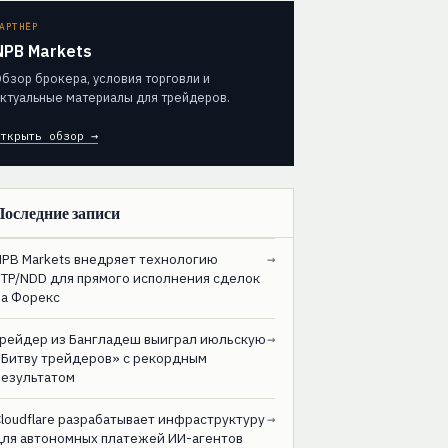
АРТНЁР
NPB Markets
бзор брокера, условия торговли и
ктуальные материалы для трейдеров.
ткрыть обзор →
Последние записи
NPB Markets внедряет технологию
→
STP/NDD для прямого исполнения сделок
на Форекс
Трейдер из Бангладеш выиграл июльскую
→
«Битву трейдеров» с рекордным
результатом
loudflare разрабатывает инфраструктуру
→
для автономных платежей ИИ-агентов