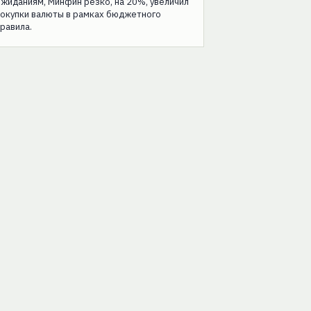
жиданиям, Минфин резко, на 20%, увеличил
покупки валюты в рамках бюджетного
равила.