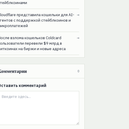
стейблкоинами
loudflare представила кошельки для AI-
→
агентов с поддержкой стейблкоинов и
микроплатежей
После взлома кошельков Coldcard
→
пользователи перевели $9 млрд в
биткоинах на биржи и новые адреса
Комментарии
0
Оставить комментарий