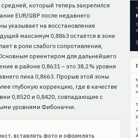
 средней, который теперь закрепился
П
тание EUR/GBP после недавнего
О
ены указывает на восстановление
а
дущий максимум 0,8863 остаётся в зоне
О
пает в роли слабого сопротивления,
. Основным ориентиром для дальнейшего
ие в районе 0,8631 – это 38,2 % уровня
внего пика 0,8663. Прорыв этой зоны
олее глубокую коррекцию, где в качестве
ни 0,8520 и 0,8420, совпадающие с
ыми уровнями Фибоначчи.
C
текст, вставлять фото и оформлять