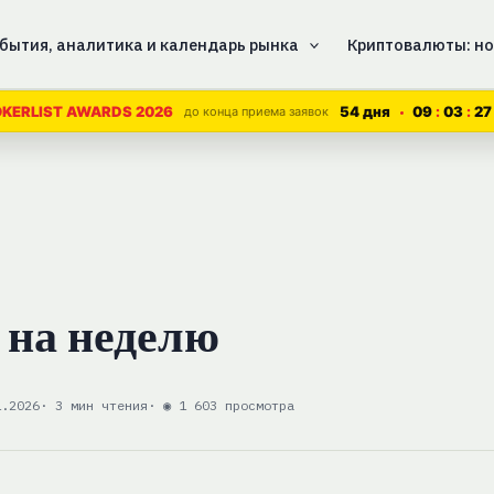
бытия, аналитика и календарь рынка
Криптовалюты: но
54 дня
09
03
27
KERLIST AWARDS 2026
до конца приема заявок
на неделю
1.2026
· 3 мин чтения
· ◉ 1 603 просмотра