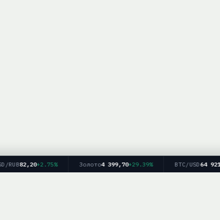
/RUB
82,20
+2.75%
Золото
4 399,70
+29.39%
BTC/USD
64 921
-4
Главная
Рейтинг брокеров
Форекс
Крипто
Блог