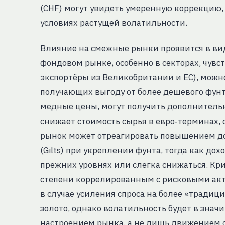
(CHF) могут увидеть умеренную коррекцию,
условиях растущей волатильности.
Влияние на смежные рынки проявится в ви
фондовом рынке, особенно в секторах, чувс
экспортёры из Великобритании и ЕС), можн
получающих выгоду от более дешевого фунт
медные цены, могут получить дополнительн
снижает стоимость сырья в евро‑терминах, 
рынок может отреагировать повышением д
(Gilts) при укреплении фунта, тогда как до
прежних уровнях или слегка снижаться. Кр
степени коррелированным с рисковыми ак
в случае усиления спроса на более «традиц
золото, однако волатильность будет в зна
настроением рынка, а не лишь движением 