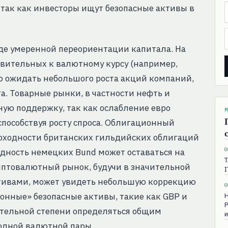
 так как инвесторы ищут безопасные активы в
де умеренной переориентации капитала. На
твительных к валютному курсу (например,
о ожидать небольшого роста акций компаний,
а. Товарные рынки, в частности нефть и
ую поддержку, так как ослабление евро
М
способствуя росту спроса. Облигационный
оходности британских гильдийских облигаций
0
ходность немецких Bund может оставаться на
Т
иптовалютный рынок, будучи в значительной
I
тивами, может увидеть небольшую коррекцию
0
ионные» безопасные активы, такие как GBP и
Н
Р
чительной степени определяться общим
и
одной валютной пары.