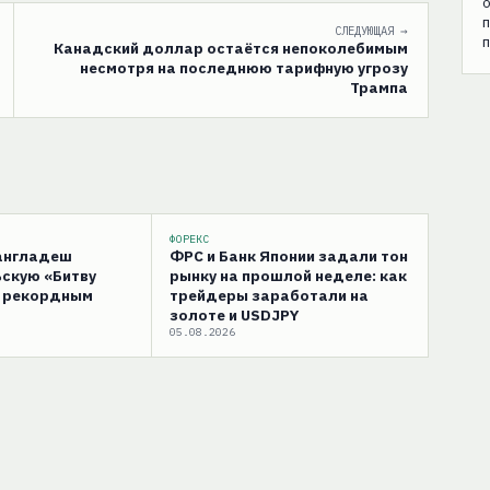
о
СЛЕДУЮЩАЯ →
п
Канадский доллар остаётся непоколебимым
несмотря на последнюю тарифную угрозу
Трампа
ФОРЕКС
Бангладеш
ФРС и Банк Японии задали тон
скую «Битву
рынку на прошлой неделе: как
с рекордным
трейдеры заработали на
золоте и USDJPY
05.08.2026