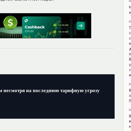
0
N
н
0
Т
с
н
с
и
0
м несмотря на последнюю тарифную угрозу
В
о
0
В
в