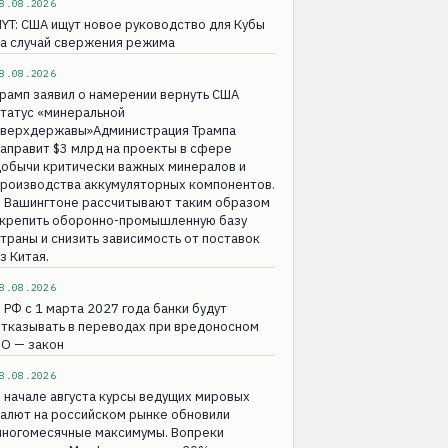
8.08.2026
YT: США ищут новое руководство для Кубы
а случай свержения режима
8.08.2026
рамп заявил о намерении вернуть США
татус «минеральной
сверхдержавы»Администрация Трампа
аправит $3 млрд на проекты в сфере
добычи критически важных минералов и
производства аккумуляторных компонентов.
В Вашингтоне рассчитывают таким образом
укрепить оборонно-промышленную базу
траны и снизить зависимость от поставок
з Китая.
8.08.2026
 РФ с 1 марта 2027 года банки будут
тказывать в переводах при вредоносном
ПО — закон
8.08.2026
 начале августа курсы ведущих мировых
алют на российском рынке обновили
многомесячные максимумы. Вопреки