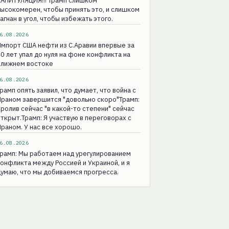
КАПИТУЛЯЦИЯ!!! Трамп слишком
ысокомерен, чтобы принять это, и слишком
агнан в угол, чтобы избежать этого.
6.08.2026
мпорт США нефти из С.Аравии впервые за
0 лет упал до нуля на фоне конфликта на
Ближнем востоке
6.08.2026
рамп опять заявил, что думает, что война с
раном завершится "довольно скоро"Трамп:
ролив сейчас "в какой-то степени" сейчас
ткрыт.Трамп: Я участвую в переговорах с
раном. У нас все хорошо.
6.08.2026
рамп: Мы работаем над урегулированием
онфликта между Россией и Украиной, и я
умаю, что мы добиваемся прогресса.