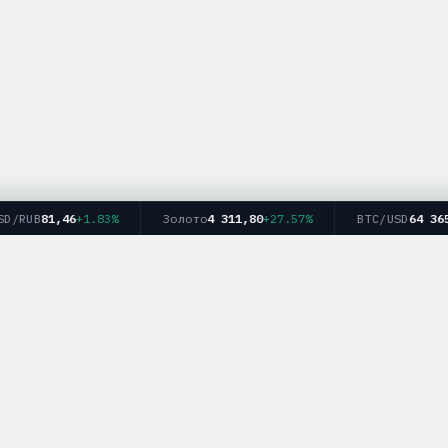
/RUB
81,46
+1.83%
Золото
4 311,80
+27.57%
BTC/USD
64 365
-
Главная
Рейтинг брокеров
Форекс
Крипто
Блог
info — информационный ресурс. Мы не оказываем финансовых услуг и не дае
рекомендаций. Торговля на финансовых рынках связана с рисками.
работка персональных данных
|
Для партнёров:
mail@brokerlist.info
|
© 2025 Bro