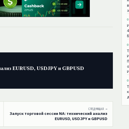
в
з
0
И
4
0
Т
И
П
о
й анализ EURUSD, USDJPY и GBPUSD
И
0
Т
к
д
СЛЕДУЮЩАЯ →
Запуск торговой сессии NA: технический анализ
EURUSD, USDJPY и GBPUSD