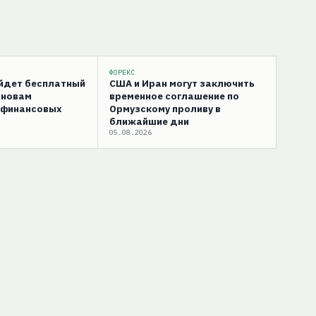
ФОРЕКС
ойдет бесплатный
США и Иран могут заключить
сновам
временное соглашение по
 финансовых
Ормузскому проливу в
ближайшие дни
05.08.2026