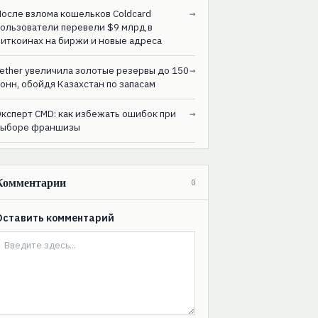
После взлома кошельков Coldcard
→
пользователи перевели $9 млрд в
биткоинах на биржи и новые адреса
ether увеличила золотые резервы до 150
→
онн, обойдя Казахстан по запасам
Эксперт CMD: как избежать ошибок при
→
выборе франшизы
Комментарии
0
Оставить комментарий