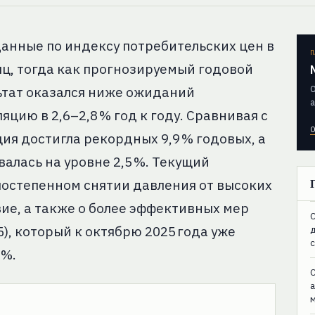
данные по индексу потребительских цен в
П
сяц, тогда как прогнозируемый годовой
О
льтат оказался ниже ожиданий
а
цию в 2,6–2,8 % год к году. Сравнивая с
О
ция достигла рекордных 9,9 % годовых, а
алась на уровне 2,5 %. Текущий
постепенном снятии давления от высоких
ие, а также о более эффективных мер
C
), который к октябрю 2025 года уже
 %.
C