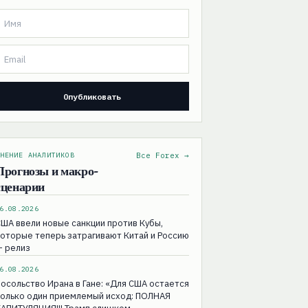
НЕНИЕ АНАЛИТИКОВ
Все Forex →
Прогнозы и макро-
сценарии
6.08.2026
ША ввели новые санкции против Кубы,
оторые теперь затрагивают Китай и Россию
— релиз
6.08.2026
осольство Ирана в Гане: «Для США остаeтся
только один приемлемый исход: ПОЛНАЯ