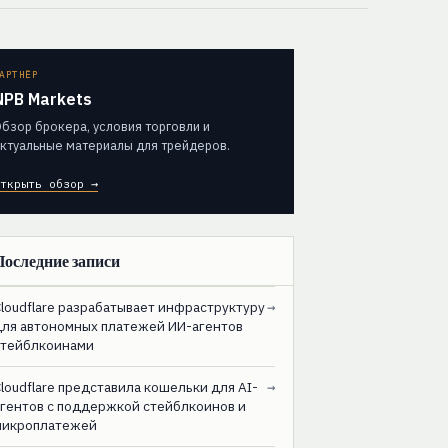
АРТНЁР
NPB Markets
бзор брокера, условия торговли и
ктуальные материалы для трейдеров.
ткрыть обзор →
Последние записи
loudflare разрабатывает инфраструктуру
→
для автономных платежей ИИ-агентов
стейблкоинами
loudflare представила кошельки для AI-
→
агентов с поддержкой стейблкоинов и
микроплатежей