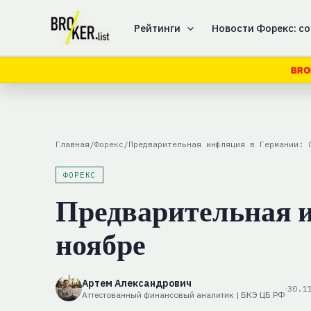
Перейти
к
Рейтинги
Новости Форекс: со
содержимому
BRO
Главная
/
Форекс
/
Предварительная инфляция в Германии: 
ФОРЕКС
Предварительная и
ноябре
Артем Александрович
30.1
Аттестованный финансовый аналитик | БКЭ ЦБ РФ