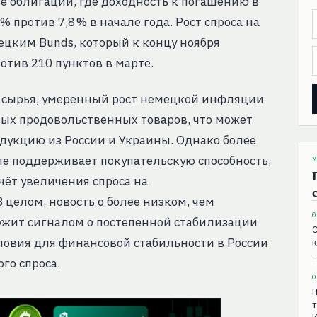
 облигации, где доходность к погашению в
% против 7,8 % в начале года. Рост спроса на
ецким Bunds, который к концу ноября
отив 210 пунктов в марте.
в сырья, умеренный рост немецкой инфляции
ых продовольственных товаров, что может
одукцию из России и Украины. Однако более
 поддерживает покупательскую способность,
М
чёт увеличения спроса на
целом, новость о более низком, чем
0
ужит сигналом о постепенной стабилизации
С
словия для финансовой стабильности в России
к
го спроса.
0
П