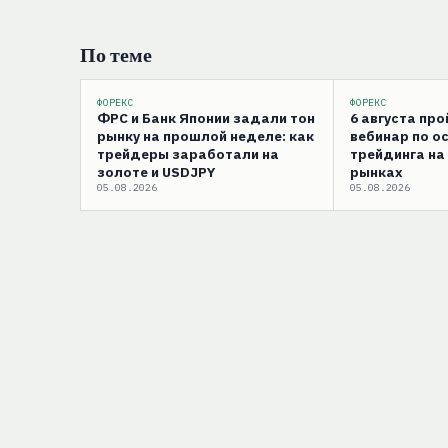
По теме
ФОРЕКС
ФОРЕКС
ФРС и Банк Японии задали тон
6 августа пр
рынку на прошлой неделе: как
вебинар по о
трейдеры заработали на
трейдинга на
золоте и USDJPY
рынках
05.08.2026
05.08.2026