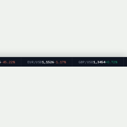
45.22%
EUR/USD
1,1526
-1.17%
GBP/USD
1,3454
+0.72%
м финансовых
kerList.info — Все права защищены.