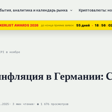
бытия, аналитика и календарь рынка
Криптовалюты: но
55 дней
18
56
0
KERLIST AWARDS 2026
до конца приема заявок
CPI в ноябре
нфляция в Германии: C
1.2025
· 3 мин чтения
· ◉ 1 676 просмотров