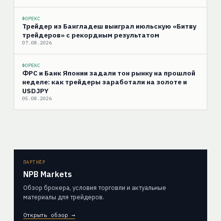
ФОРЕКС
Трейдер из Бангладеш выиграл июльскую «Битву
трейдеров» с рекордным результатом
07.08.2026
ФОРЕКС
ФРС и Банк Японии задали тон рынку на прошлой
неделе: как трейдеры заработали на золоте и
USDJPY
05.08.2026
ПАРТНЁР
NPB Markets
Обзор брокера, условия торговли и актуальные
материалы для трейдеров.
Открыть обзор →