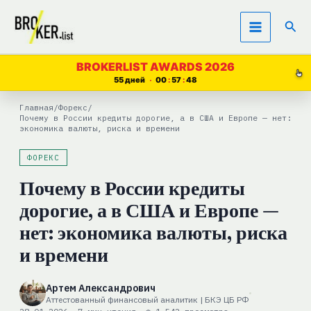
Перейти
Пои
к
содержимому
BROKERLIST AWARDS 2026
55 дней
00
57
47
Главная
/
Форекс
/
Почему в России кредиты дорогие, а в США и Европе — нет:
экономика валюты, риска и времени
ФОРЕКС
Почему в России кредиты
дорогие, а в США и Европе —
нет: экономика валюты, риска
и времени
Артем Александрович
Аттестованный финансовый аналитик | БКЭ ЦБ РФ