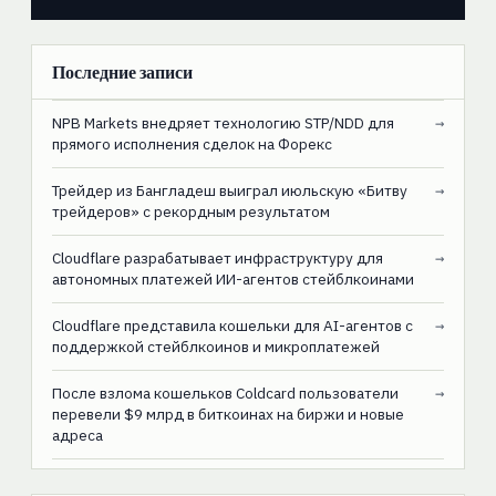
Последние записи
NPB Markets внедряет технологию STP/NDD для
→
прямого исполнения сделок на Форекс
Трейдер из Бангладеш выиграл июльскую «Битву
→
трейдеров» с рекордным результатом
Cloudflare разрабатывает инфраструктуру для
→
автономных платежей ИИ-агентов стейблкоинами
Cloudflare представила кошельки для AI-агентов с
→
поддержкой стейблкоинов и микроплатежей
После взлома кошельков Coldcard пользователи
→
перевели $9 млрд в биткоинах на биржи и новые
адреса