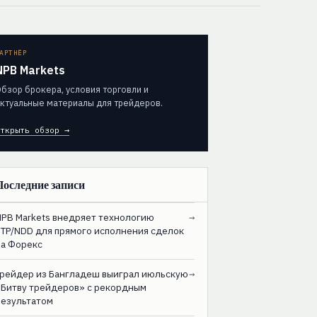
АРТНЁР
NPB Markets
бзор брокера, условия торговли и
ктуальные материалы для трейдеров.
ткрыть обзор →
Последние записи
NPB Markets внедряет технологию
→
STP/NDD для прямого исполнения сделок
на Форекс
Трейдер из Бангладеш выиграл июльскую
→
«Битву трейдеров» с рекордным
результатом