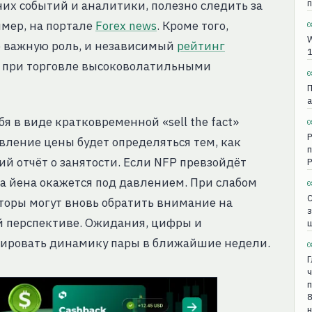
п
них событий и аналитики, полезно следить за
мер, на портале
Forex news
. Кроме того,
0
W
е важную роль, и независимый
рейтинг
1
 при торговле высоковолатильными
0
П
а
бя в виде кратковременной «sell the fact»
0
Р
вление цены будет определяться тем, как
п
 отчёт о занятости. Если NFP превзойдёт
Р
 а йена окажется под давлением. При слабом
0
сторы могут вновь обратить внимание на
з
й перспективе. Ожидания, цифры и
ш
рмировать динамику пары в ближайшие недели.
0
Г
ч
п
8
н