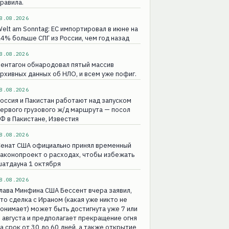
равила.
8.08.2026
elt am Sonntag: ЕС импортировал в июне на
4% больше СПГ из России, чем год назад
8.08.2026
ентагон обнародовал пятый массив
рхивных данных об НЛО, и всем уже пофиг.
8.08.2026
оссия и Пакистан работают над запуском
ервого грузового ж/д маршрута — посол
Ф в Пакистане, Известия
8.08.2026
Сенат США официально принял временный
аконопроект о расходах, чтобы избежать
атдауна 1 октября
8.08.2026
лава Минфина США Бессент вчера заявил,
то сделка с Ираном (какая уже никто не
онимает) может быть достигнута уже 7 или
 августа и предполагает прекращение огня
а срок от 30 до 60 дней, а также открытие