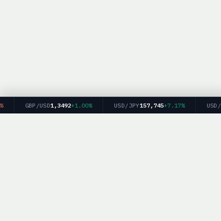
GBP/USD
1,3492
+1.00%
USD/JPY
157,745
+7.17%
USD/RU
BrokerList.
Политика конфиденциальности
|
Об