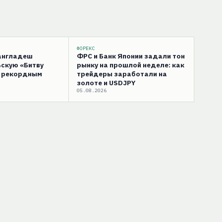
ФОРЕКС
Бангладеш
ФРС и Банк Японии задали тон
скую «Битву
рынку на прошлой неделе: как
с рекордным
трейдеры заработали на
золоте и USDJPY
05.08.2026