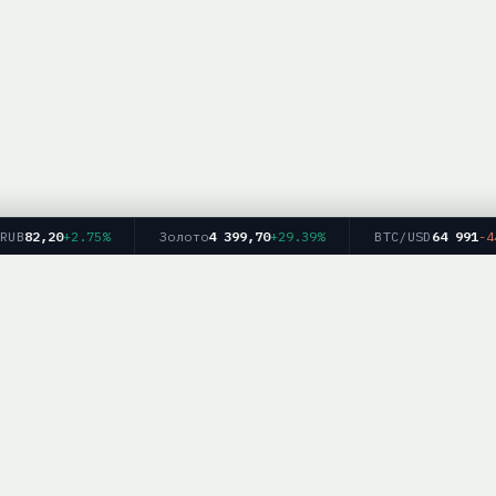
B
82,20
+2.75%
Золото
4 399,70
+29.39%
BTC/USD
64 991
-44.3
Главная
Рейтинг брокеров
Форекс
Крипто
Блог
info — информационный ресурс. Мы не оказываем финансовых услуг и не дае
рекомендаций. Торговля на финансовых рынках связана с рисками.
работка персональных данных
|
Для партнёров:
mail@brokerlist.info
|
© 2025 Bro