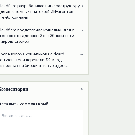
loudflare разрабатывает инфраструктуру
→
для автономных платежей ИИ-агентов
стейблкоинами
loudflare представила кошельки для AI-
→
агентов с поддержкой стейблкоинов и
микроплатежей
После взлома кошельков Coldcard
→
пользователи перевели $9 млрд в
биткоинах на биржи и новые адреса
Комментарии
0
Оставить комментарий