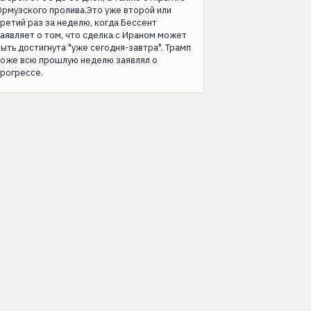
рмузского пролива.Это уже второй или
ретий раз за неделю, когда Бессент
аявляет о том, что сделка с Ираном может
ыть достигнута "уже сегодня-завтра". Трамп
тоже всю прошлую неделю заявлял о
рогрессе.