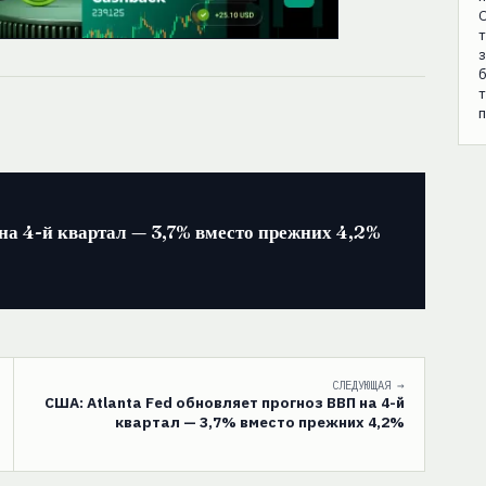
О
т
з
б
п
на 4-й квартал — 3,7% вместо прежних 4,2%
СЛЕДУЮЩАЯ →
США: Atlanta Fed обновляет прогноз ВВП на 4-й
квартал — 3,7% вместо прежних 4,2%