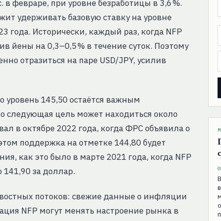
. в февраре, при уровне безработицы в 3,6 %.
жит удерживать базовую ставку на уровне
23 года. Исторически, каждый раз, когда NFP
в йены на 0,3–0,5 % в течение суток. Поэтому
нно отразиться на паре USD/JPY, усилив
 уровень 145,50 остаётся важным
 то следующая цель может находиться около
вал в октябре 2022 года, когда ФРС объявила о
М
этом поддержка на отметке 144,80 будет
я, как это было в марте 2021 года, когда NFP
0
 141,90 за доллар.
В
в
овостных потоков: свежие данные о инфляции
о
кация NFP могут менять настроение рынка в