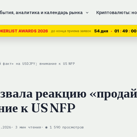
бытия, аналитика и календарь рынка
Криптовалюты: но
54 дня
01
48
59
KERLIST AWARDS 2026
до конца приема заявок
й факт» на USDJPY; внимание к US NFP
звала реакцию «прода
ние к US NFP
2.2026
· 3 мин чтения
· ◉ 1 590 просмотров