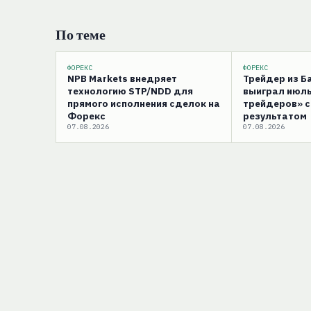
По теме
ФОРЕКС
ФОРЕКС
NPB Markets внедряет
Трейдер из 
технологию STP/NDD для
выиграл июль
прямого исполнения сделок на
трейдеров» 
Форекс
результатом
07.08.2026
07.08.2026