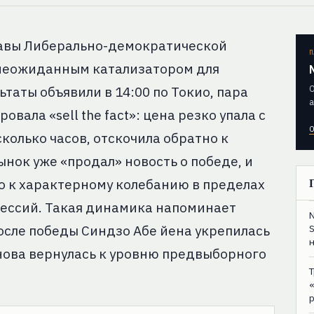
лавы Либерально-демократической
П
 неожиданным катализатором для
О
ьтаты объявили в 14:00 по Токио, пара
а
овала «sell the fact»: цена резко упала с
О
есколько часов, отскочила обратно к
ынок уже «продал» новость о победе, и
о к характерному колебанию в пределах
 сессий. Такая динамика напоминает
осле победы Синдзо Абе йена укрепилась
 снова вернулась к уровню предвыборного