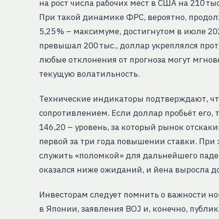
на рост числа рабочих мест в США на 210 тыс
При такой динамике ФРС, вероятно, продол
5,25 % – максимуме, достигнутом в июле 20
превышал 200 тыс., доллар укреплялся проти
любые отклонения от прогноза могут мгнове
текущую волатильность.
Технические индикаторы подтверждают, что
сопротивлением. Если доллар пробьёт его,
146,20 – уровень, за который рынок отскаки
первой за три года повышении ставки. При 
служить «поломкой» для дальнейшего падени
оказался ниже ожиданий, и йена выросла до
Инвесторам следует помнить о важности н
в Японии, заявления BOJ и, конечно, публи