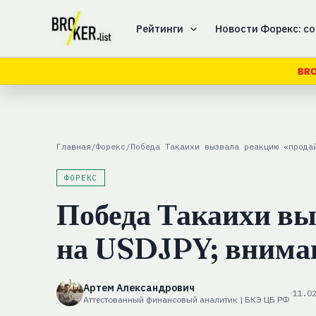
Перейти
к
Рейтинги
Новости Форекс: со
содержимому
BRO
Главная
/
Форекс
/
Победа Такаихи вызвала реакцию «прода
ФОРЕКС
Победа Такаихи вы
на USDJPY; внима
Артем Александрович
11.0
Аттестованный финансовый аналитик | БКЭ ЦБ РФ