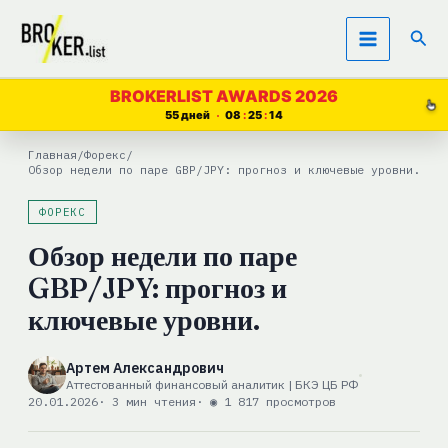
Перейти
Пои
к
содержимому
BROKERLIST AWARDS 2026
55 дней
08
25
13
Главная
/
Форекс
/
Обзор недели по паре GBP/JPY: прогноз и ключевые уровни.
ФОРЕКС
Обзор недели по паре
GBP/JPY: прогноз и
ключевые уровни.
Артем Александрович
Аттестованный финансовый аналитик | БКЭ ЦБ РФ
20.01.2026
· 3 мин чтения
· ◉ 1 817 просмотров