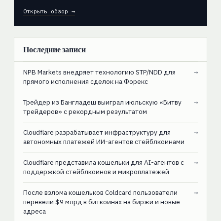
Открыть обзор →
Последние записи
NPB Markets внедряет технологию STP/NDD для
→
прямого исполнения сделок на Форекс
Трейдер из Бангладеш выиграл июльскую «Битву
→
трейдеров» с рекордным результатом
Cloudflare разрабатывает инфраструктуру для
→
автономных платежей ИИ-агентов стейблкоинами
Cloudflare представила кошельки для AI-агентов с
→
поддержкой стейблкоинов и микроплатежей
После взлома кошельков Coldcard пользователи
→
перевели $9 млрд в биткоинах на биржи и новые
адреса