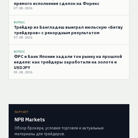
прямого исполнения сделок на Форекс
07.08.2026
ФОРЕКС
Трейдер из Бангладеш выиграл июльскую «Битву
трейдеров» с рекордным результатом
07.08.2026
ФОРЕКС
ФРС и Банк Японии задали тон рынку на прошлой
неделе: как трейдеры заработали на золоте и
USDJPY
05.08.2026
ПАРТНЁР
NPB Markets
Обзор брокера, условия торговли и актуальные
материалы для трейдеров.