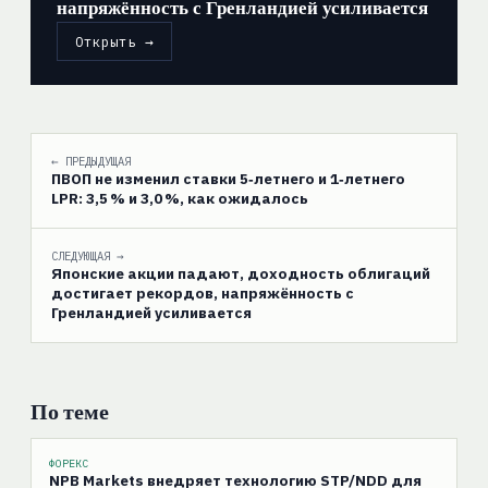
напряжённость с Гренландией усиливается
Открыть →
← ПРЕДЫДУЩАЯ
ПВОП не изменил ставки 5‑летнего и 1‑летнего
LPR: 3,5 % и 3,0 %, как ожидалось
СЛЕДУЮЩАЯ →
Японские акции падают, доходность облигаций
достигает рекордов, напряжённость с
Гренландией усиливается
По теме
ФОРЕКС
NPB Markets внедряет технологию STP/NDD для